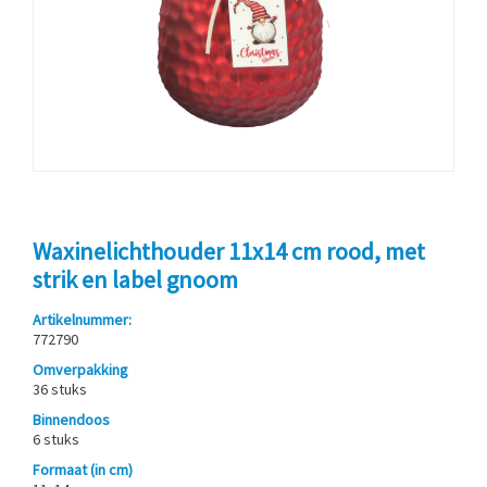
Waxinelichthouder 11x14 cm rood, met
strik en label gnoom
Artikelnummer:
772790
Omverpakking
36 stuks
Binnendoos
6 stuks
Formaat (in cm)