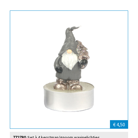
€ 4,50
772780
Set à 4 kerstman/gnoom waxinelichtjes