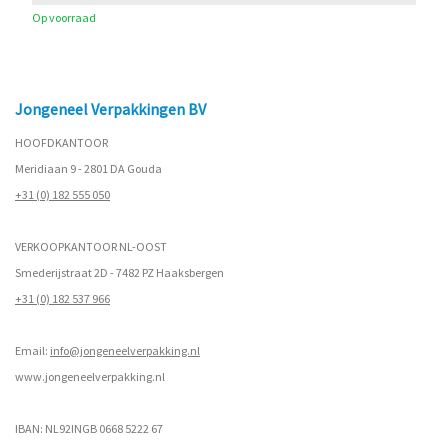
Op voorraad
Jongeneel Verpakkingen BV
HOOFDKANTOOR
Meridiaan 9 - 2801 DA Gouda
+31 (0) 182 555 050
VERKOOPKANTOOR NL-OOST
Smederijstraat 2D - 7482 PZ Haaksbergen
+31 (0) 182 537 966
Email:
info@jongeneelverpakking.nl
www.
jongeneelverpakking.nl
IBAN: NL92INGB 0668 5222 67