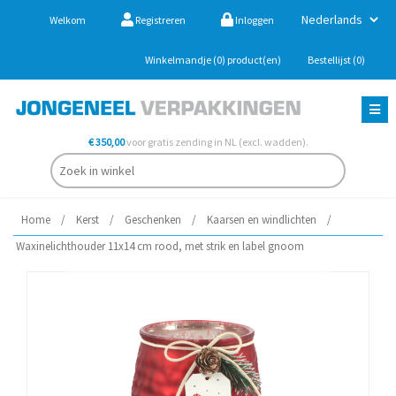
Welkom
Registreren
Inloggen
Winkelmandje
(0)
product(en)
Bestellijst
(0)
€ 350,00
voor gratis zending in NL (excl. wadden).
Home
/
Kerst
/
Geschenken
/
Kaarsen en windlichten
/
Waxinelichthouder 11x14 cm rood, met strik en label gnoom