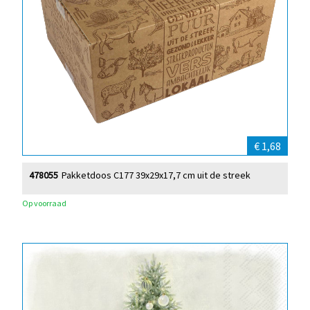
€ 1,68
478055
Pakketdoos C177 39x29x17,7 cm uit de streek
Op voorraad