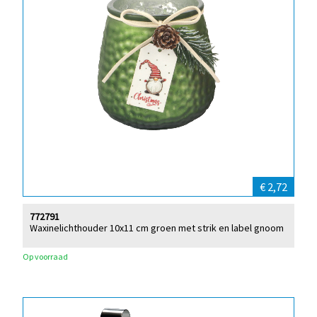
€ 2,72
772791
Waxinelichthouder 10x11 cm groen met strik en label gnoom
Op voorraad