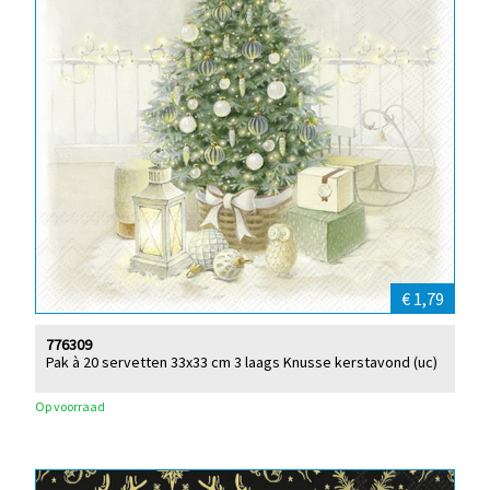
€ 1,79
776309
Pak à 20 servetten 33x33 cm 3 laags Knusse kerstavond (uc)
Op voorraad