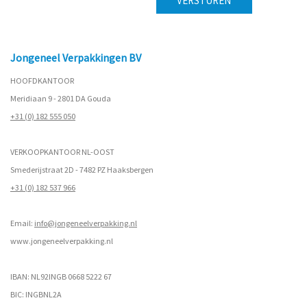
Jongeneel Verpakkingen BV
HOOFDKANTOOR
Meridiaan 9 - 2801 DA Gouda
+31 (0) 182 555 050
VERKOOPKANTOOR NL-OOST
Smederijstraat 2D - 7482 PZ Haaksbergen
+31 (0) 182 537 966
Email:
info@jongeneelverpakking.nl
www.
jongeneelverpakking.nl
IBAN: NL92INGB 0668 5222 67
BIC: INGBNL2A