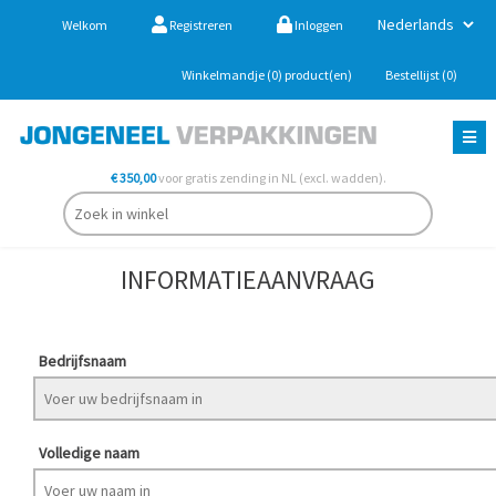
Welkom
Registreren
Inloggen
Winkelmandje
(0)
product(en)
Bestellijst
(0)
€ 350,00
voor gratis zending in NL (excl. wadden).
INFORMATIEAANVRAAG
Bedrijfsnaam
Volledige naam