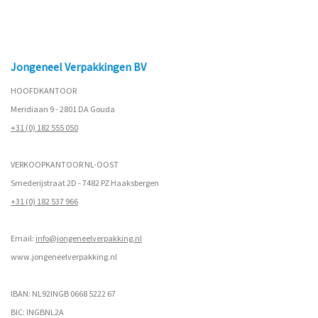
Jongeneel Verpakkingen BV
HOOFDKANTOOR
Meridiaan 9 - 2801 DA Gouda
+31 (0) 182 555 050
VERKOOPKANTOOR NL-OOST
Smederijstraat 2D - 7482 PZ Haaksbergen
+31 (0) 182 537 966
Email:
info@jongeneelverpakking.nl
www.
jongeneelverpakking.nl
IBAN: NL92INGB 0668 5222 67
BIC: INGBNL2A