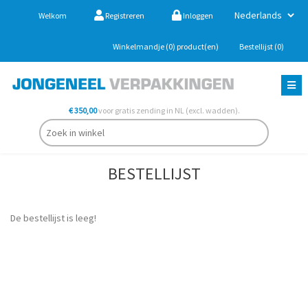
Welkom
Registreren
Inloggen
Winkelmandje
(0)
product(en)
Bestellijst
(0)
€ 350,00
voor gratis zending in NL (excl. wadden).
BESTELLIJST
De bestellijst is leeg!