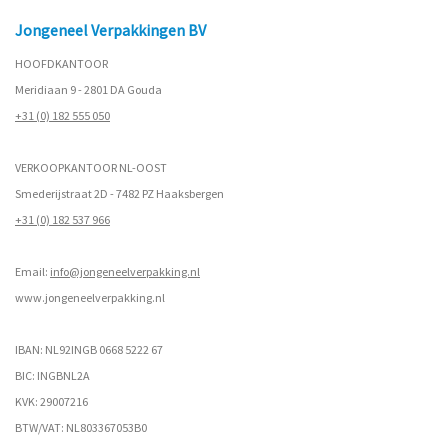
Jongeneel Verpakkingen BV
HOOFDKANTOOR
Meridiaan 9 - 2801 DA Gouda
+31 (0) 182 555 050
VERKOOPKANTOOR NL-OOST
Smederijstraat 2D - 7482 PZ Haaksbergen
+31 (0) 182 537 966
Email:
info@jongeneelverpakking.nl
www.
jongeneelverpakking.nl
IBAN: NL92INGB 0668 5222 67
BIC: INGBNL2A
KVK: 29007216
BTW/VAT: NL803367053B0