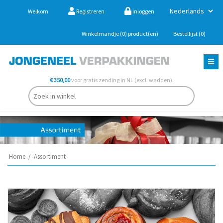
Welkom
Registreren
Inloggen
Winkelmandje
(0)
product(en)
Bestellijst
(0)
€ 350,00
voor gratis zending in NL (excl. wadden).
Home
/
Assortiment