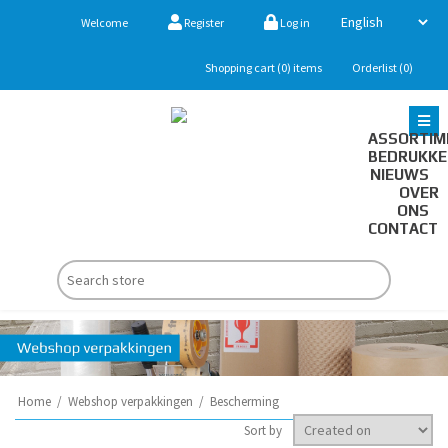
Welcome
Register
Log in
Shopping cart
(0)
items
Orderlist
(0)
ASSORTIM
BEDRUKK
NIEUWS
OVER
ONS
CONTACT
Home
/
Webshop verpakkingen
/
Bescherming
Sort by