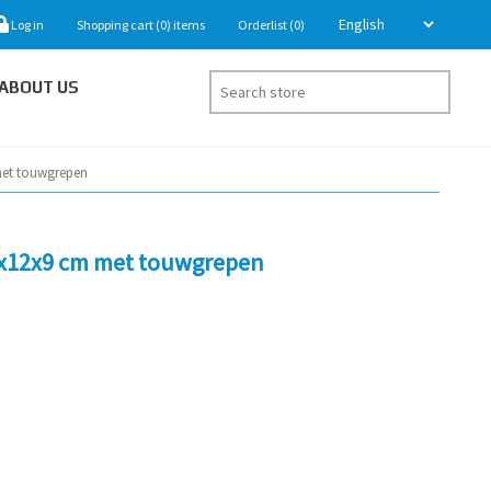
Log in
Shopping cart
(0)
items
Orderlist
(0)
ABOUT US
met touwgrepen
5x12x9 cm met touwgrepen