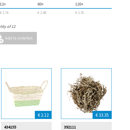
12+
60+
120+
€ 2.76
€ 2.48
€ 2.35
ity of 12
€ 2.12
€ 33.35
434155
392111