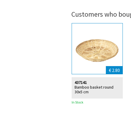
Customers who boug
€ 2.80
437141
Bamboo basket round
30x5 cm
In Stock