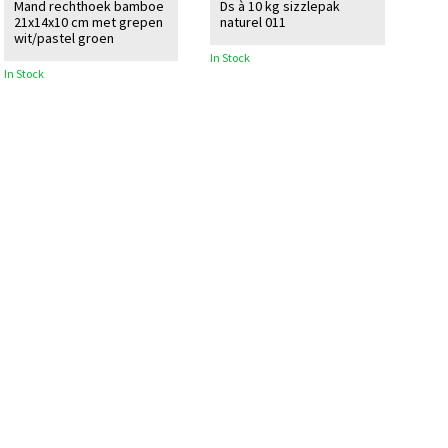
Mand rechthoek bamboe
Ds à 10 kg sizzlepak
21x14x10 cm met grepen
naturel 011
wit/pastel groen
In Stock
In Stock