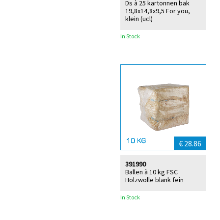
Ds à 25 kartonnen bak
19,8x14,8x9,5 For you,
klein (ucl)
In Stock
€ 28.86
391990
Ballen à 10 kg FSC
Holzwolle blank fein
In Stock