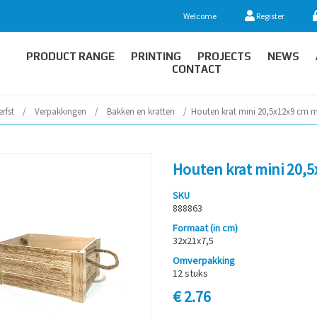
Welcome
Register
PRODUCT RANGE
PRINTING
PROJECTS
NEWS
CONTACT
rfst
/
Verpakkingen
/
Bakken en kratten
/
Houten krat mini 20,5x12x9 cm 
Houten krat mini 20,
SKU
888863
Formaat (in cm)
32x21x7,5
Omverpakking
12 stuks
€ 2.76