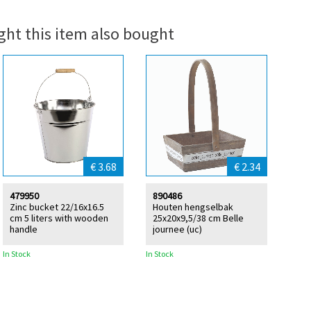
ht this item also bought
€ 3.68
€ 2.34
479950
890486
Zinc bucket 22/16x16.5
Houten hengselbak
cm 5 liters with wooden
25x20x9,5/38 cm Belle
handle
journee (uc)
In Stock
In Stock