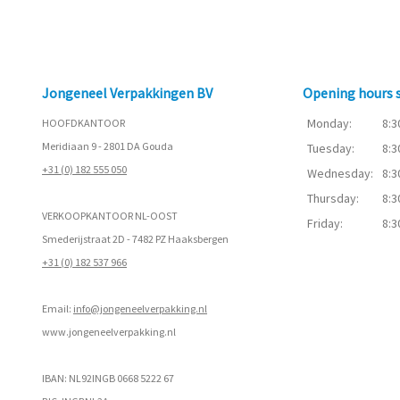
Jongeneel Verpakkingen BV
Opening hours
Monday:
8:3
HOOFDKANTOOR
Meridiaan 9 - 2801 DA Gouda
Tuesday:
8:3
+31 (0) 182 555 050
Wednesday:
8:3
Thursday:
8:3
VERKOOPKANTOOR NL-OOST
Friday:
8:3
Smederijstraat 2D - 7482 PZ Haaksbergen
+31 (0) 182 537 966
Email:
info@jongeneelverpakking.nl
www.
jongeneelverpakking.nl
IBAN: NL92INGB 0668 5222 67