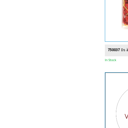
750037
Ds à
In Stock