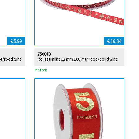
€ 5.99
€ 16.34
750079
e/rood Sint
Rol satijnlint 12 mm 100 mtr rood/goud Sint
In Stock