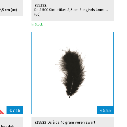
755132
2,5 cm (uc)
Ds à 500 Sint etiket 3,5 cm Zie ginds komt ...
(uc)
In Stock
€ 7.16
€ 5.95
719523
Ds à ca.40 gram veren zwart
p het dak