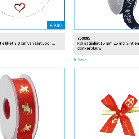
€ 9.90
750085
t etiket 3,9 cm Van sint voor ...
Rol satijnlint 15 mm 25 mtr Sint en
donkerblauw
In Stock