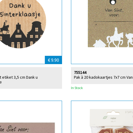
€ 9.90
755144
t etiket 3,5 cm Dank u
Pak à 20 kadokaartjes 7x7 cm Van
je
In Stock