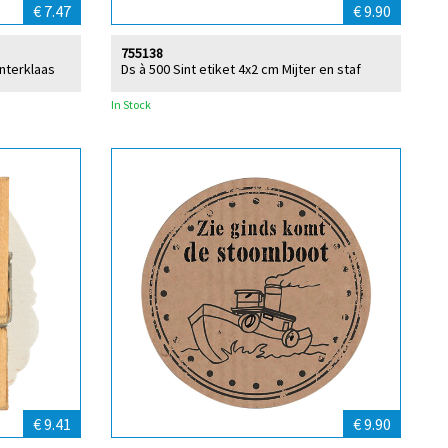
€ 7.47
€ 9.90
755138
interklaas
Ds à 500 Sint etiket 4x2 cm Mijter en staf
In Stock
€ 9.41
€ 9.90