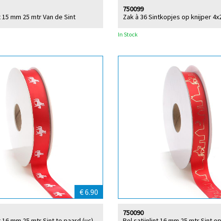
750099
nt 15 mm 25 mtr Van de Sint
Zak à 36 Sintkopjes op knijper 4x
In Stock
€ 6.90
750090
nt 16 mm 25 mtr Sint te paard (uc)
Rol satijnlint 16 mm 25 mtr Sint o