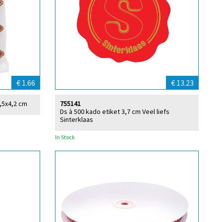
€ 1.66
€ 13.23
5,5x4,2 cm
755141
Ds à 500 kado etiket 3,7 cm Veel liefs
Sinterklaas
In Stock