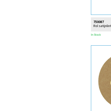
750087
Rol satijnli
In Stock