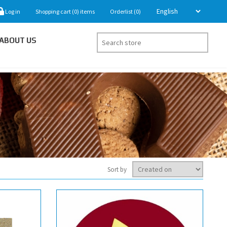
Log in
Shopping cart
(0)
items
Orderlist
(0)
ABOUT US
Sort by