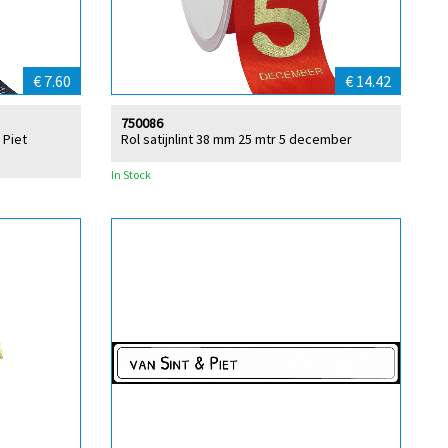
€ 7.60
€ 14.42
750086
 Piet
Rol satijnlint 38 mm 25 mtr 5 december
In Stock