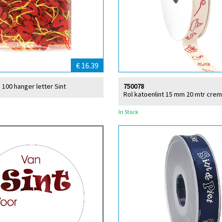
€ 16.39
 100 hanger letter Sint
750078
Rol katoenlint 15 mm 20 mtr crem
In Stock