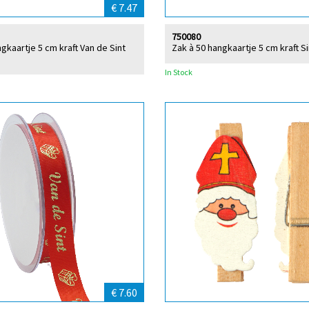
€ 7.47
750080
gkaartje 5 cm kraft Van de Sint
Zak à 50 hangkaartje 5 cm kraft S
In Stock
€ 7.60