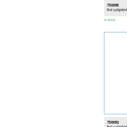
750095
Rol satijnli
In Stock
750092
Rol satijnli