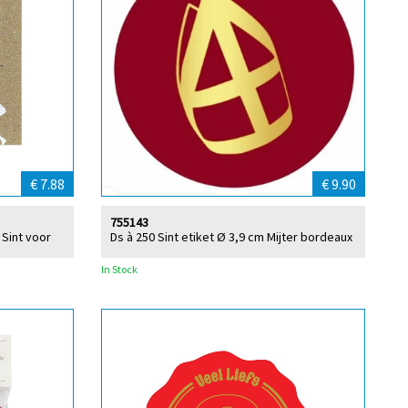
€ 7.88
€ 9.90
755143
 Sint voor
Ds à 250 Sint etiket Ø 3,9 cm Mijter bordeaux
In Stock