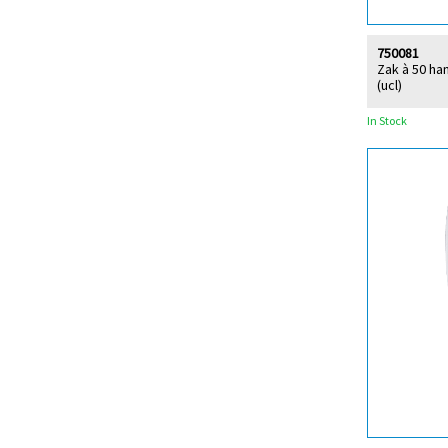
750081
Zak à 50 han
(ucl)
In Stock