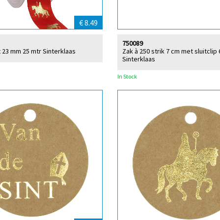
€ 8.49
750089
nt 23 mm 25 mtr Sinterklaas
Zak à 250 strik 7 cm met sluitclip
Sinterklaas
In Stock