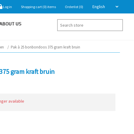
Log in
Shopping cart
(0)
items
Orderlist
(0)
ABOUT US
gen
/
Pak à 25 bonbondoos 375 gram kraft bruin
75 gram kraft bruin
onger available