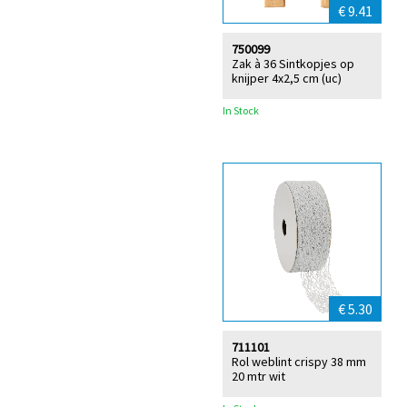
€ 9.41
750099
Zak à 36 Sintkopjes op
knijper 4x2,5 cm (uc)
In Stock
€ 5.30
711101
Rol weblint crispy 38 mm
20 mtr wit