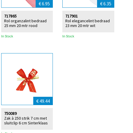
€ 6.95
€ 6.35
717865
717901
Rol organzalint bedraad
Rol elegancelint bedraad
25 mm 20 mtr rood
23 mm 20 mtr wit
In Stock
In Stock
€ 49.44
750089
Zak à 250 strik 7 cm met
sluitclip 6 cm Sinterklaas