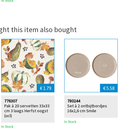
In Stock
ht this item also bought
€ 1.79
€ 5.58
776307
780244
Pak à 20 servetten 33x33
Set à 2 ontbijtbordjes
cm 3 laags Herfst oogst
16x2,6 cm Smile
(ucl)
In Stock
In Stock