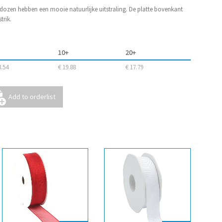
ozen hebben een mooie natuurlijke uitstraling. De platte bovenkant
trik.
10+
20+
3.54
€ 19.88
€ 17.79