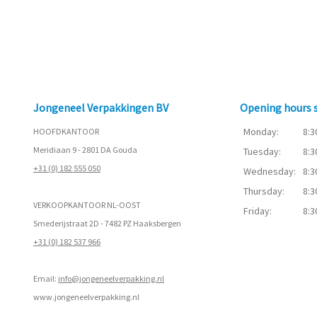
Jongeneel Verpakkingen BV
Opening hours
Monday:
8:3
HOOFDKANTOOR
Meridiaan 9 - 2801 DA Gouda
Tuesday:
8:3
+31 (0) 182 555 050
Wednesday:
8:3
Thursday:
8:3
VERKOOPKANTOOR NL-OOST
Friday:
8:3
Smederijstraat 2D - 7482 PZ Haaksbergen
+31 (0) 182 537 966
Email:
info@jongeneelverpakking.nl
www.
jongeneelverpakking.nl