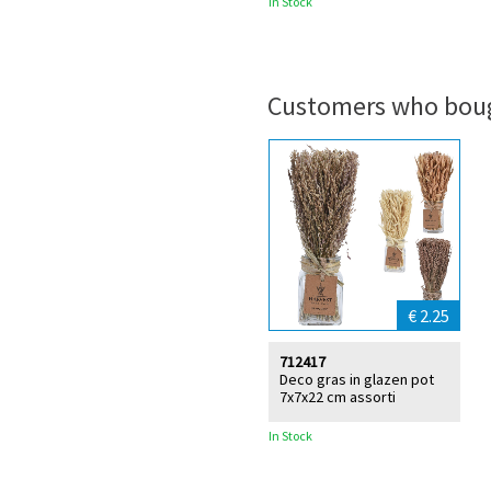
In Stock
Customers who boug
€ 2.25
712417
Deco gras in glazen pot
7x7x22 cm assorti
In Stock