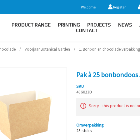
Welcome
Register
PRODUCT RANGE
PRINTING
PROJECTS
NEWS
CONTACT
hocolade
/
Voorjaar Botanical Garden
/
1. Bonbon en chocolade verpakkin
Pak à 25 bonbondoos 3
SKU
486023B
Sorry - this product is no l
Omverpakking
25 stuks