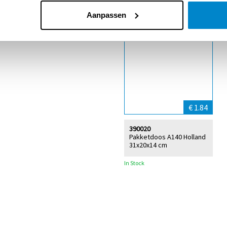
Customers who boug
Aanpassen
€ 1.84
390020
Pakketdoos A140 Holland
31x20x14 cm
In Stock