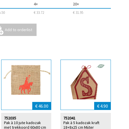
4+
20+
5.50
€ 33.72
€ 31.95
€ 46.00
€ 4.90
752035
752041
Pak à 10 jute kadozak
Pak à 5 kadozak kraft
met trekkoord 60x80 cm
18+8x25 cm Mijter