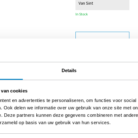
Van Sint
In Stock
Details
€ 7.60
 van cookies
750095
Rol satijnlint 15 mm 25
ent en advertenties te personaliseren, om functies voor social
mtr Van de Sint
. Ook delen we informatie over uw gebruik van onze site met on
e. Deze partners kunnen deze gegevens combineren met andere i
In Stock
erzameld op basis van uw gebruik van hun services.