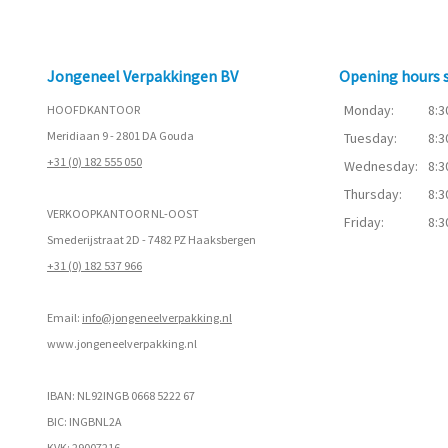
Jongeneel Verpakkingen BV
Opening hours
Monday:
8:3
HOOFDKANTOOR
Meridiaan 9 - 2801 DA Gouda
Tuesday:
8:3
+31 (0) 182 555 050
Wednesday:
8:3
Thursday:
8:3
VERKOOPKANTOOR NL-OOST
Friday:
8:3
Smederijstraat 2D - 7482 PZ Haaksbergen
+31 (0) 182 537 966
Email:
info@jongeneelverpakking.nl
www.
jongeneelverpakking.nl
IBAN: NL92INGB 0668 5222 67
BIC: INGBNL2A
KVK: 29007216