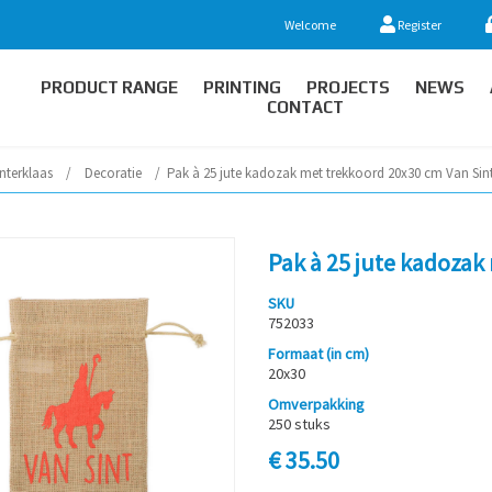
Welcome
Register
PRODUCT RANGE
PRINTING
PROJECTS
NEWS
CONTACT
interklaas
/
Decoratie
/
Pak à 25 jute kadozak met trekkoord 20x30 cm Van Sin
Pak à 25 jute kadozak
SKU
752033
Formaat (in cm)
20x30
Omverpakking
250 stuks
€ 35.50