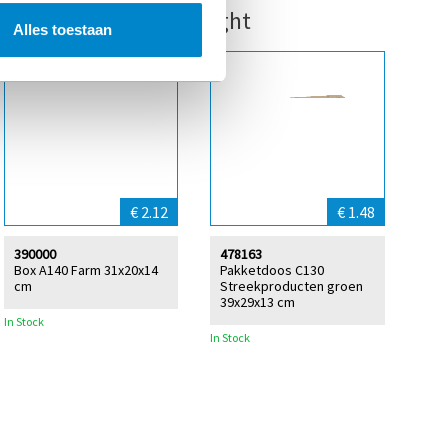
ht this item also bought
Alles toestaan
€ 2.12
€ 1.48
390000
478163
Box A140 Farm 31x20x14
Pakketdoos C130
cm
Streekproducten groen
39x29x13 cm
In Stock
In Stock