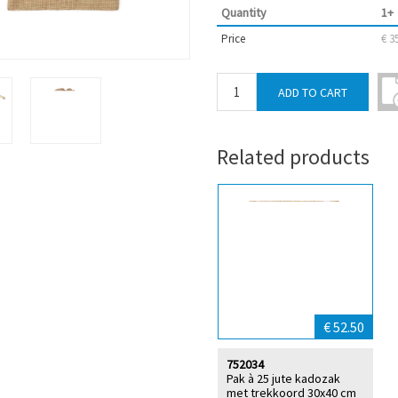
Quantity
1+
Price
€ 3
Related products
€ 52.50
752034
Pak à 25 jute kadozak
met trekkoord 30x40 cm