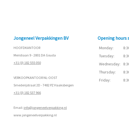
Jongeneel Verpakkingen BV
Opening hours
Monday:
8:3
HOOFDKANTOOR
Meridiaan 9 - 2801 DA Gouda
Tuesday:
8:3
+31 (0) 182 555 050
Wednesday:
8:3
Thursday:
8:3
VERKOOPKANTOOR NL-OOST
Friday:
8:3
Smederijstraat 2D - 7482 PZ Haaksbergen
+31 (0) 182 537 966
Email:
info@jongeneelverpakking.nl
www.
jongeneelverpakking.nl