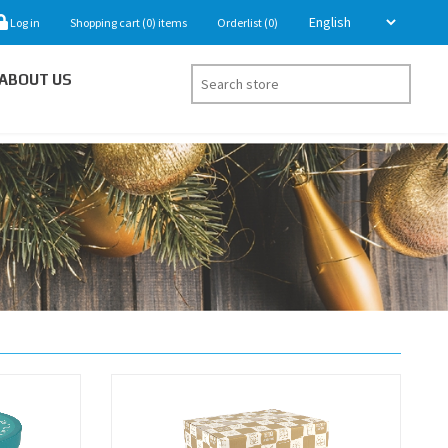
Log in
Shopping cart
(0)
items
Orderlist
(0)
ABOUT US