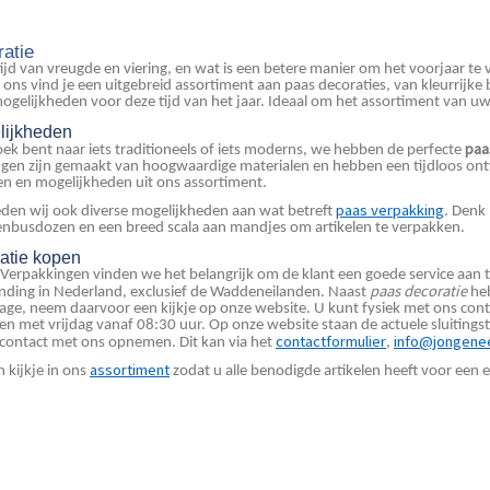
atie
tijd van vreugde en viering, en wat is een betere manier om het voorjaar te 
j ons vind je een uitgebreid assortiment aan paas decoraties, van kleurrijk
gelijkheden voor deze tijd van het jaar. Ideaal om het assortiment van uw
lijkheden
paa
oek bent naar iets traditioneels of iets moderns, we hebben de perfecte
ngen zijn gemaakt van hoogwaardige materialen en hebben een tijdloos ontwe
ren en mogelijkheden uit ons assortiment.
paas verpakking
eden wij ook diverse mogelijkheden aan wat betreft
. Denk
enbusdozen en een breed scala aan mandjes om artikelen te verpakken.
atie kopen
 Verpakkingen vinden we het belangrijk om de klant een goede service aan 
paas decoratie
ending in Nederland, exclusief de Waddeneilanden. Naast
heb
alage, neem daarvoor een kijkje op onze website. U kunt fysiek met ons c
n met vrijdag vanaf 08:30 uur. Op onze website staan de actuele sluiting
contactformulier
info@jongenee
 contact met ons opnemen. Dit kan via het
,
assortiment
 kijkje in ons
zodat u alle benodigde artikelen heeft voor een e