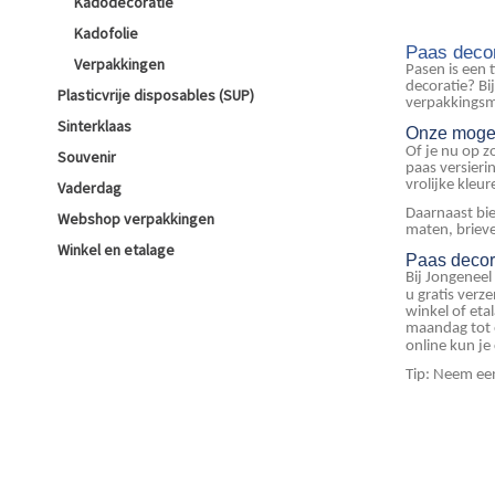
Kadodecoratie
Kadofolie
Paas decor
Verpakkingen
Pasen is een 
decoratie? Bi
Plasticvrije disposables (SUP)
verpakkingsmo
Sinterklaas
Onze moge
Of je nu op z
Souvenir
paas versieri
vrolijke kleu
Vaderdag
Daarnaast bi
Webshop verpakkingen
maten, briev
Winkel en etalage
Paas decor
Bij Jongeneel
u gratis verz
winkel of et
maandag tot e
online kun je
Tip: Neem een