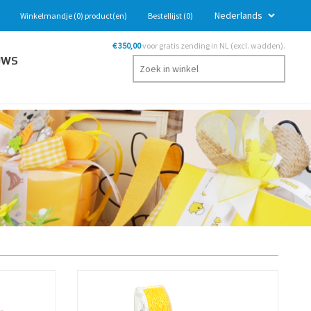
Winkelmandje
(0)
product(en)
Bestellijst
(0)
€ 350,00
voor gratis zending in NL (excl. wadden).
UWS