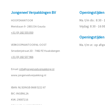
Jongeneel Verpakkingen BV
Openingstijde
Ma. t/m do.: 8:30 -
HOOFDKANTOOR
Vrijdag: 8:30 - 16:0
Meridiaan 9 - 2801 DA Gouda
+31 (0) 182 555 050
Openingstijde
VERKOOPKANTOOR NL-OOST
Ma. t/m vr.: op afs
Smederijstraat 2D - 7482 PZ Haaksbergen
+31 (0) 182 537 966
Email:
info@jongeneelverpakking.nl
www.
jongeneelverpakking.nl
IBAN: NL92INGB 0668 5222 67
BIC: INGBNL2A
KVK: 29007216