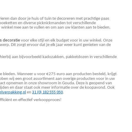
vieren dan door je huis of tuin te decoreren met prachtige paas
e boeketten en diverse picknickmanden tot verschillende
 winkel mee aan te vullen en om aan uw klanten aan te bieden.
s decoratie
voor elke stijl en elk budget voor in uw winkel. Onze
rp. Dit zorgt ervoor dat je elk jaar weer kunt genieten van de
 hierbij aan bijvoorbeeld kadozakken, pakketdozen in verschillende
te bieden. Wanneer u voor €275 euro aan producten besteld, krijgt
ben wij een groot assortiment aan overige producten voor in uw
ontact opnemen in onze showroom in Gouda. Deze is geopend van
stijden en daar staat ook meer informatie over de koopavond. Ook
lverpakking.nl
31 (0) 182 555 050
en
.
fficiënt en effectief verkoopproces!