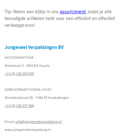
assortiment
Tip: Neem een kijkje in ons
zodat je alle
benodigde artikelen hebt voor een efficiënt en effectief
verkoopproces!
Jongeneel Verpakkingen BV
HOOFDKANTOOR
Meridiaan 9 - 2801 DA Gouda
+31 (0) 182 555 050
VERKOOPKANTOOR NL-OOST
Smederijstraat 2D - 7482 PZ Haaksbergen
+31 (0) 182 537 966
Email:
info@jongeneelverpakking.nl
www.
jongeneelverpakking.nl