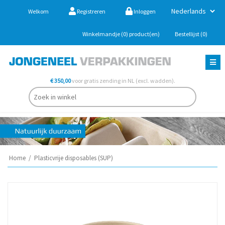
Welkom
Registreren
Inloggen
Winkelmandje
(0)
product(en)
Bestellijst
(0)
€ 350,00
voor gratis zending in NL (excl. wadden).
Home
/
Plasticvrije disposables (SUP)