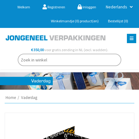
Welkom
Registreren
Inloggen
Winkelmandje
(0)
product(en)
Bestellijst
(0)
€ 350,00
voor gratis zending in NL (excl. wadden).
Home
/
Vaderdag