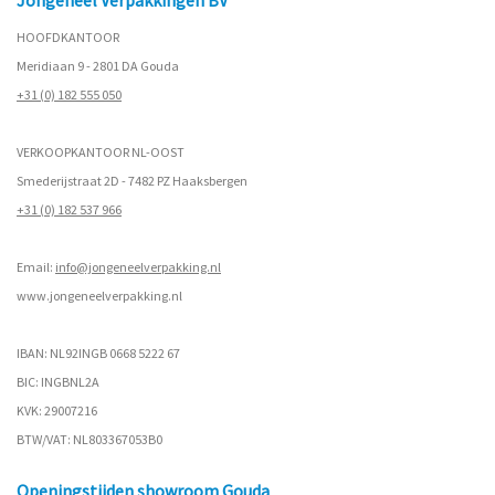
Jongeneel Verpakkingen BV
HOOFDKANTOOR
Meridiaan 9 - 2801 DA Gouda
+31 (0) 182 555 050
VERKOOPKANTOOR NL-OOST
Smederijstraat 2D - 7482 PZ Haaksbergen
+31 (0) 182 537 966
Email:
info@jongeneelverpakking.nl
www.
jongeneelverpakking.nl
IBAN: NL92INGB 0668 5222 67
BIC: INGBNL2A
KVK: 29007216
BTW/VAT: NL803367053B0
Openingstijden showroom Gouda