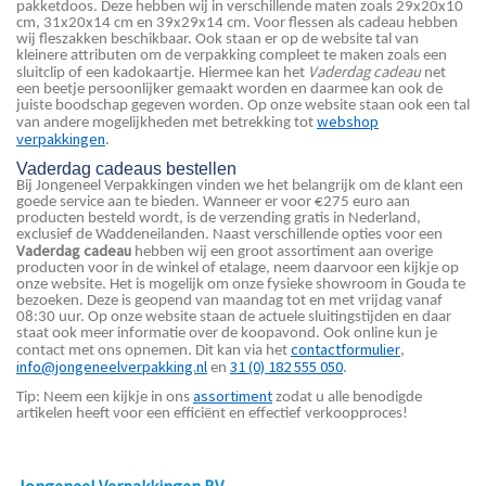
pakketdoos. Deze hebben wij in verschillende maten zoals 29x20x10
cm, 31x20x14 cm en 39x29x14 cm. Voor flessen als cadeau hebben
wij fleszakken beschikbaar. Ook staan er op de website tal van
kleinere attributen om de verpakking compleet te maken zoals een
Vaderdag cadeau
sluitclip of een kadokaartje. Hiermee kan het
net
een beetje persoonlijker gemaakt worden en daarmee kan ook de
juiste boodschap gegeven worden. Op onze website staan ook een tal
webshop
van andere mogelijkheden met betrekking tot
verpakkingen
.
Vaderdag cadeaus bestellen
Bij Jongeneel Verpakkingen vinden we het belangrijk om de klant een
goede service aan te bieden. Wanneer er voor €275 euro aan
producten besteld wordt, is de verzending gratis in Nederland,
exclusief de Waddeneilanden. Naast verschillende opties voor een
Vaderdag cadeau
hebben wij een groot assortiment aan overige
producten voor in de winkel of etalage, neem daarvoor een kijkje op
onze website. Het is mogelijk om onze fysieke showroom in Gouda te
bezoeken. Deze is geopend van maandag tot en met vrijdag vanaf
08:30 uur. Op onze website staan de actuele sluitingstijden en daar
staat ook meer informatie over de koopavond. Ook online kun je
contactformulier
contact met ons opnemen. Dit kan via het
,
info@jongeneelverpakking.nl
31 (0) 182 555 050
en
.
assortiment
Tip: Neem een kijkje in ons
zodat u alle benodigde
artikelen heeft voor een efficiënt en effectief verkoopproces!