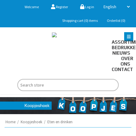
Welcome
Register
Log in
Shopping cart
(0)
items
Orderlist
(0)
ASSORTIM
BEDRUKK
NIEUWS
OVER
ONS
CONTACT
Home
/
Koopjeshoek
/
Eten en drinken