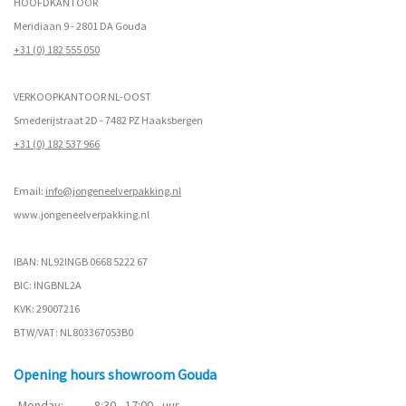
HOOFDKANTOOR
Meridiaan 9 - 2801 DA Gouda
+31 (0) 182 555 050
VERKOOPKANTOOR NL-OOST
Smederijstraat 2D - 7482 PZ Haaksbergen
+31 (0) 182 537 966
Email:
info@jongeneelverpakking.nl
www.
jongeneelverpakking.nl
IBAN: NL92INGB 0668 5222 67
BIC: INGBNL2A
KVK: 29007216
BTW/VAT: NL803367053B0
Opening hours showroom Gouda
Monday:
8:30 - 17:00
uur