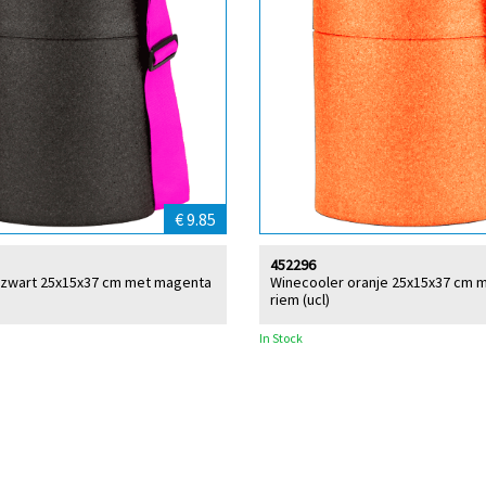
€ 9.85
452296
 zwart 25x15x37 cm met magenta
Winecooler oranje 25x15x37 cm 
riem (ucl)
In Stock