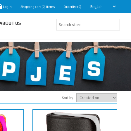
Log in
Shopping cart
(0)
items
Orderlist
(0)
ABOUT US
Sort by