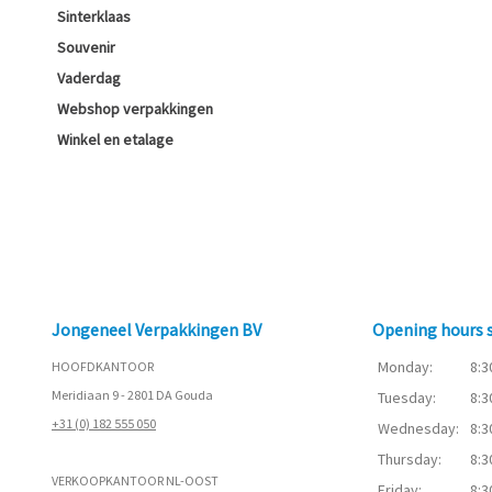
Sinterklaas
Souvenir
Vaderdag
Webshop verpakkingen
Winkel en etalage
Jongeneel Verpakkingen BV
Opening hours
Monday:
8:3
HOOFDKANTOOR
Meridiaan 9 - 2801 DA Gouda
Tuesday:
8:3
+31 (0) 182 555 050
Wednesday:
8:3
Thursday:
8:3
VERKOOPKANTOOR NL-OOST
Friday:
8:3