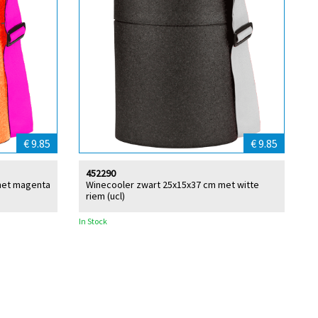
€ 9.85
€ 9.85
452290
met magenta
Winecooler zwart 25x15x37 cm met witte
riem (ucl)
In Stock