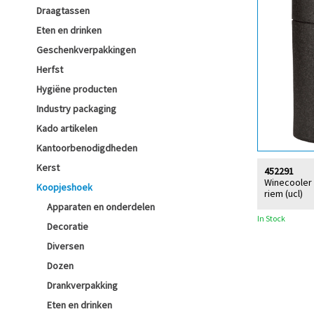
Draagtassen
Eten en drinken
Geschenkverpakkingen
Herfst
Hygiëne producten
Industry packaging
Kado artikelen
Kantoorbenodigdheden
Kerst
452291
Winecooler
Koopjeshoek
riem (ucl)
Apparaten en onderdelen
In Stock
Decoratie
Diversen
Dozen
Drankverpakking
Eten en drinken