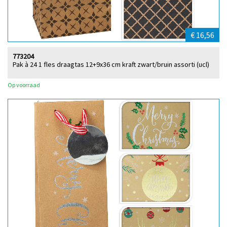
€ 16,56
773204
Pak à 24 1 fles draagtas 12+9x36 cm kraft zwart/bruin assorti (ucl)
Op voorraad