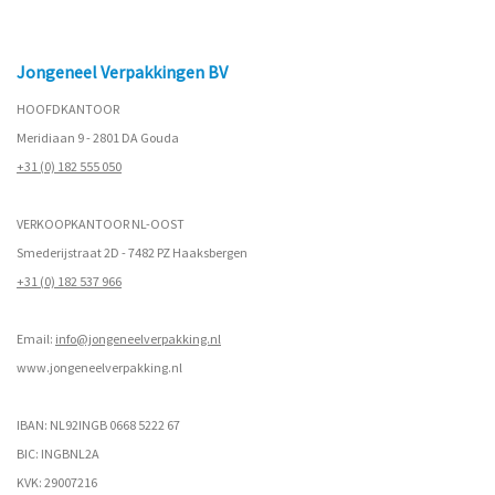
Jongeneel Verpakkingen BV
HOOFDKANTOOR
Meridiaan 9 - 2801 DA Gouda
+31 (0) 182 555 050
VERKOOPKANTOOR NL-OOST
Smederijstraat 2D - 7482 PZ Haaksbergen
+31 (0) 182 537 966
Email:
info@jongeneelverpakking.nl
www.
jongeneelverpakking.nl
IBAN: NL92INGB 0668 5222 67
BIC: INGBNL2A
KVK: 29007216