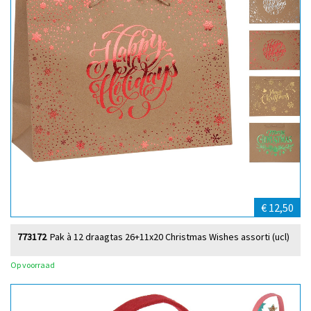
€ 12,50
773172
Pak à 12 draagtas 26+11x20 Christmas Wishes assorti (ucl)
Op voorraad