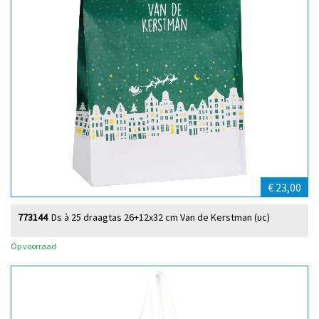
€ 23,00
773144
Ds à 25 draagtas 26+12x32 cm Van de Kerstman (uc)
Op voorraad