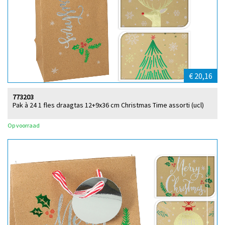
€ 20,16
773203
Pak à 24 1 fles draagtas 12+9x36 cm Christmas Time assorti (ucl)
Op voorraad