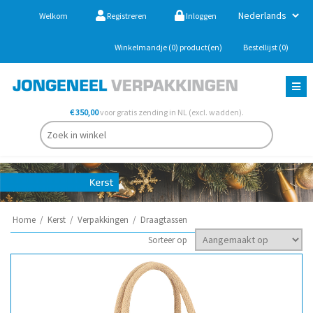
Welkom
Registreren
Inloggen
Winkelmandje
(0)
product(en)
Bestellijst
(0)
€ 350,00
voor gratis zending in NL (excl. wadden).
Home
/
Kerst
/
Verpakkingen
/
Draagtassen
Sorteer op