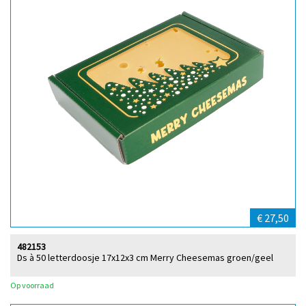
€ 27,50
482153
Ds à 50 letterdoosje 17x12x3 cm Merry Cheesemas groen/geel
Op voorraad