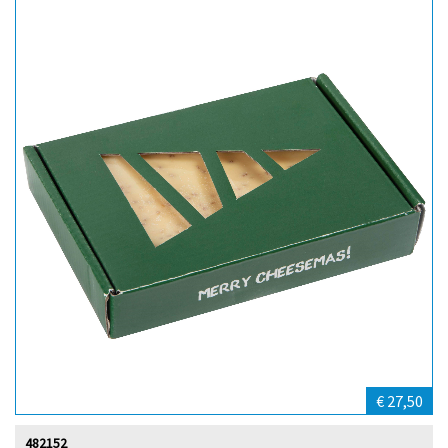
€ 27,50
482152