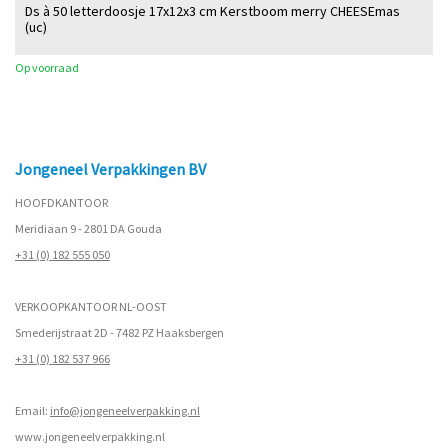
Ds à 50 letterdoosje 17x12x3 cm Kerstboom merry CHEESEmas
(uc)
Op voorraad
Jongeneel Verpakkingen BV
HOOFDKANTOOR
Meridiaan 9 - 2801 DA Gouda
+31 (0) 182 555 050
VERKOOPKANTOOR NL-OOST
Smederijstraat 2D - 7482 PZ Haaksbergen
+31 (0) 182 537 966
Email:
info@jongeneelverpakking.nl
www.
jongeneelverpakking.nl