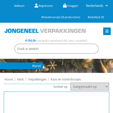
Welkom
Registreren
Inloggen
Winkelmandje
(0)
product(en)
Bestellijst
(0)
€ 350,00
voor gratis zending in NL (excl. wadden).
Home
/
Kerst
/
Verpakkingen
/
Kaas en notendoosjes
Sorteer op