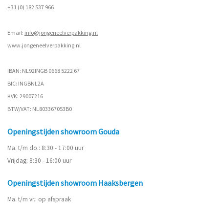
+31 (0) 182 537 966
Email:
info@jongeneelverpakking.nl
www.
jongeneelverpakking.nl
IBAN: NL92INGB 0668 5222 67
BIC: INGBNL2A
KVK: 29007216
BTW/VAT: NL803367053B0
Openingstijden showroom Gouda
Ma. t/m do.: 8:30 - 17:00 uur
Vrijdag: 8:30 - 16:00 uur
Openingstijden showroom Haaksbergen
Ma. t/m vr.: op afspraak