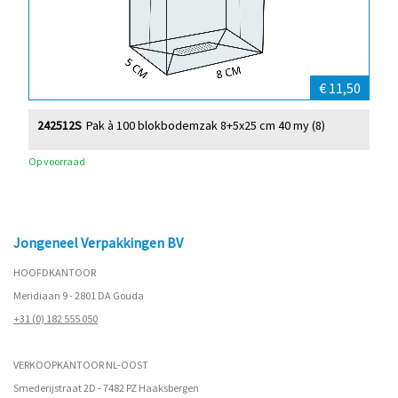
€ 11,50
242512S
Pak à 100 blokbodemzak 8+5x25 cm 40 my (8)
Op voorraad
Jongeneel Verpakkingen BV
HOOFDKANTOOR
Meridiaan 9 - 2801 DA Gouda
+31 (0) 182 555 050
VERKOOPKANTOOR NL-OOST
Smederijstraat 2D - 7482 PZ Haaksbergen