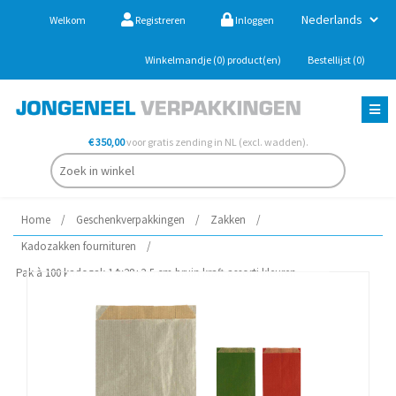
Welkom
Registreren
Inloggen
Winkelmandje
(0)
product(en)
Bestellijst
(0)
€ 350,00
voor gratis zending in NL (excl. wadden).
Home
/
Geschenkverpakkingen
/
Zakken
/
Kadozakken fournituren
/
Pak à 100 kadozak 14x28+2,5 cm bruin kraft assorti kleuren