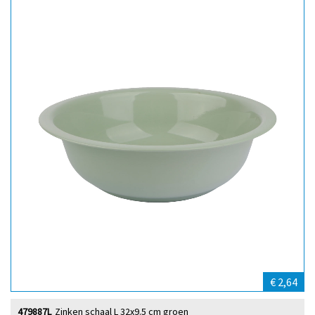
€ 2,64
479887L
Zinken schaal L 32x9.5 cm groen