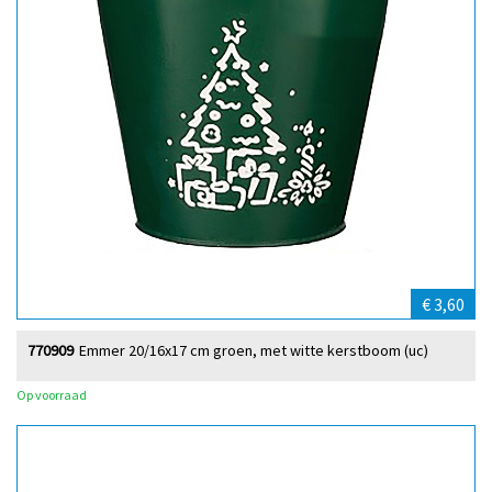
€ 3,60
770909
Emmer 20/16x17 cm groen, met witte kerstboom (uc)
Op voorraad