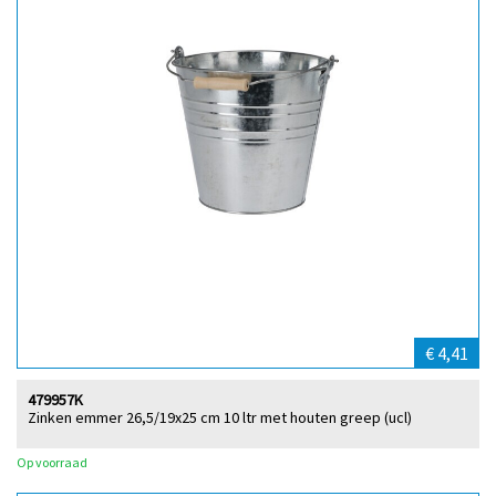
€ 4,41
479957K
Zinken emmer 26,5/19x25 cm 10 ltr met houten greep (ucl)
Op voorraad