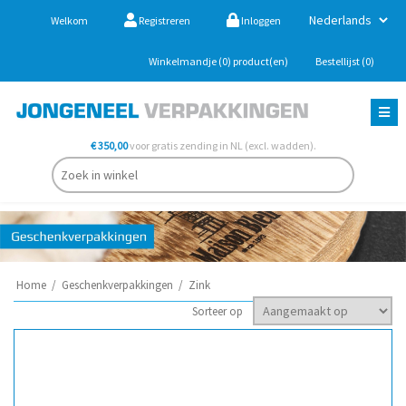
Welkom
Registreren
Inloggen
Winkelmandje
(0)
product(en)
Bestellijst
(0)
€ 350,00
voor gratis zending in NL (excl. wadden).
Home
/
Geschenkverpakkingen
/
Zink
Sorteer op