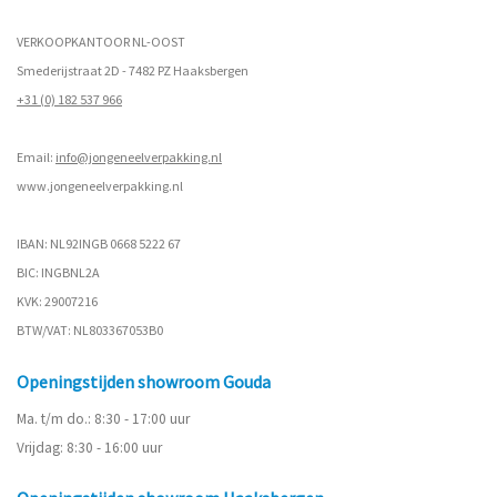
VERKOOPKANTOOR NL-OOST
Smederijstraat 2D - 7482 PZ Haaksbergen
+31 (0) 182 537 966
Email:
info@jongeneelverpakking.nl
www.
jongeneelverpakking.nl
IBAN: NL92INGB 0668 5222 67
BIC: INGBNL2A
KVK: 29007216
BTW/VAT: NL803367053B0
Openingstijden showroom Gouda
Ma. t/m do.: 8:30 - 17:00 uur
Vrijdag: 8:30 - 16:00 uur