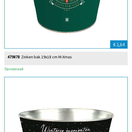
€ 2,64
479878
Zinken bak 19x18 cm M-Xmas
Op voorraad