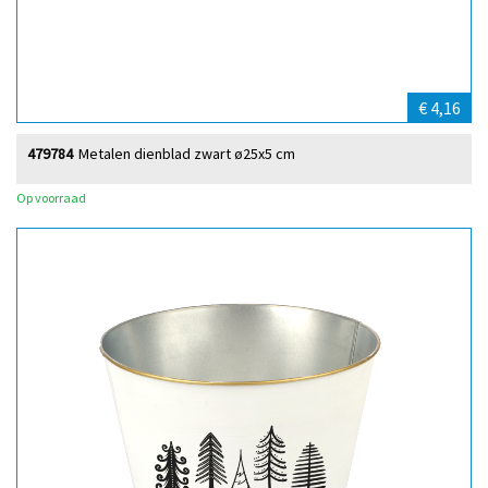
€ 4,16
479784
Metalen dienblad zwart ø25x5 cm
Op voorraad