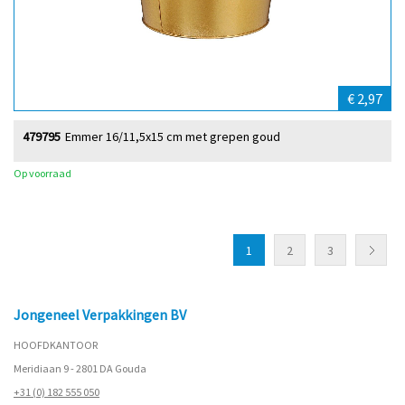
€ 2,97
479795
Emmer 16/11,5x15 cm met grepen goud
Op voorraad
1
2
3
Jongeneel Verpakkingen BV
HOOFDKANTOOR
Meridiaan 9 - 2801 DA Gouda
+31 (0) 182 555 050