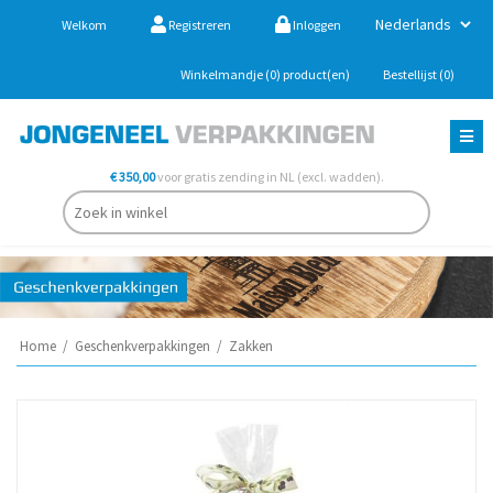
Welkom
Registreren
Inloggen
Winkelmandje
(0)
product(en)
Bestellijst
(0)
€ 350,00
voor gratis zending in NL (excl. wadden).
Home
/
Geschenkverpakkingen
/
Zakken