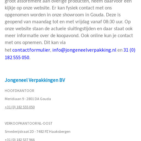
groot assortiment aan overige producten, neem daarvoor een
kijkje op onze website. Er kan fysiek contact met ons
opgenomen worden in onze showroom in Gouda. Deze is
geopend van maandag tot en met vrijdag vanaf 08:30 uur. Op
onze website staan de actuele sluitingstijden en daar staat ook
meer informatie over de koopavond. Ook online kun je contact
met ons opnemen. Dit kan via
contactformulier
info@jongeneelverpakking.nl
31 (0)
het
,
en
182 555 050
.
Jongeneel Verpakkingen BV
HOOFDKANTOOR
Meridiaan 9 - 2801 DA Gouda
+31 (0) 182 555 050
VERKOOPKANTOOR NL-OOST
Smederijstraat 2D - 7482 PZ Haaksbergen
+31 (0) 182 537 966