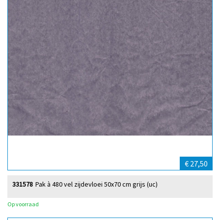
€ 27,50
331578
Pak à 480 vel zijdevloei 50x70 cm grijs (uc)
Op voorraad