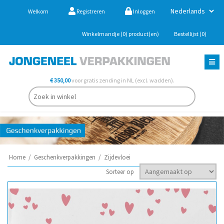
Welkom
Registreren
Inloggen
Winkelmandje
(0)
product(en)
Bestellijst
(0)
€ 350,00
voor gratis zending in NL (excl. wadden).
Home
/
Geschenkverpakkingen
/
Zijdevloei
Sorteer op