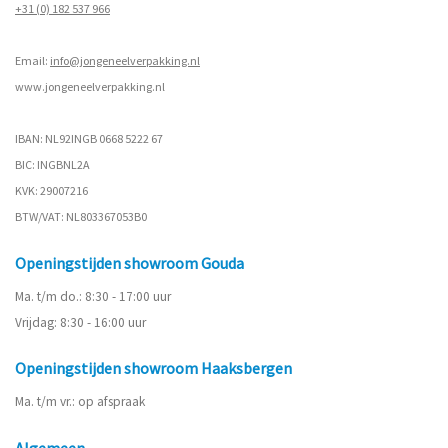
+31 (0) 182 537 966
Email:
info@jongeneelverpakking.nl
www.
jongeneelverpakking.nl
IBAN: NL92INGB 0668 5222 67
BIC: INGBNL2A
KVK: 29007216
BTW/VAT: NL803367053B0
Openingstijden showroom Gouda
Ma. t/m do.: 8:30 - 17:00 uur
Vrijdag: 8:30 - 16:00 uur
Openingstijden showroom Haaksbergen
Ma. t/m vr.: op afspraak
Algemeen