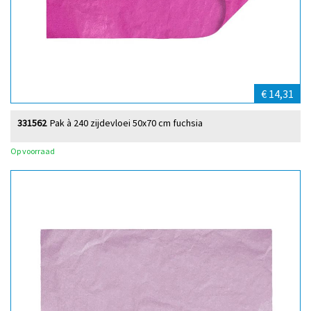
€ 14,31
331562
Pak à 240 zijdevloei 50x70 cm fuchsia
Op voorraad