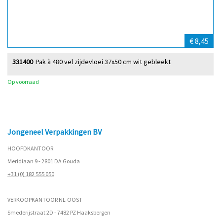
€ 8,45
331400
Pak à 480 vel zijdevloei 37x50 cm wit gebleekt
Op voorraad
Jongeneel Verpakkingen BV
HOOFDKANTOOR
Meridiaan 9 - 2801 DA Gouda
+31 (0) 182 555 050
VERKOOPKANTOOR NL-OOST
Smederijstraat 2D - 7482 PZ Haaksbergen