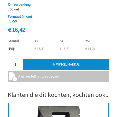
Omverpakking
500 vel
Formaat (in cm)
75x50
€ 16,42
Aantal
1+
5+
25+
Prijs
€ 16,42
€ 15,71
€ 14,28
Klanten die dit kochten, kochten ook..