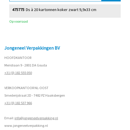
475775
Ds à 20 kartonnen koker zwart 9,9x33 cm
Op voorraad
Jongeneel Verpakkingen BV
HOOFDKANTOOR
Meridiaan 9 - 2801 DA Gouda
+31 (0) 182 555 050
VERKOOPKANTOOR NL-OOST
Smederijstraat 2D - 7482 PZ Haaksbergen
+31 (0) 182 537 966
Email:
info@jongeneelverpakking.nl
www.
jongeneelverpakking.nl