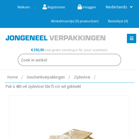
Welkom
Registreren
Inloggen
Winkelmandje
(0)
product(en)
Bestellijst
(0)
€ 350,00
voor gratis zending in NL (excl. wadden).
Home
/
Geschenkverpakkingen
/
Zijdevloei
/
Pak à 480 vel zijdevloei 50x75 cm wit gebleekt