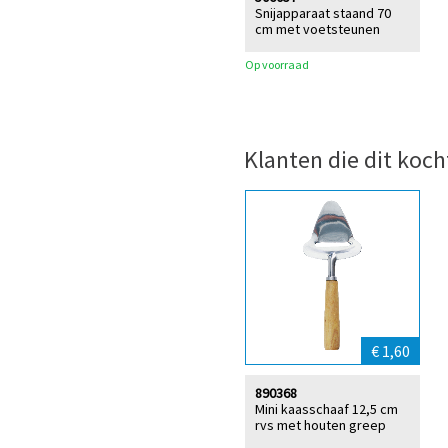
Snijapparaat staand 70
cm met voetsteunen
Op voorraad
Klanten die dit koch
€ 1,60
890368
Mini kaasschaaf 12,5 cm
rvs met houten greep