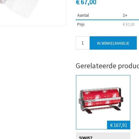
€ 67,00
Aantal
1+
Prijs
€ 67,00
Gerelateerde produ
€ 167,91
506057