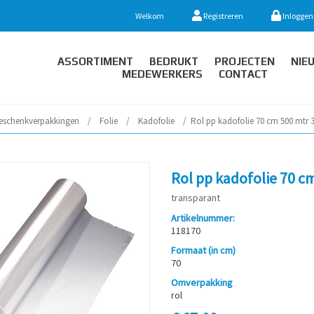
Welkom
Registreren
Inloggen
ASSORTIMENT
BEDRUKT
PROJECTEN
NIE
MEDEWERKERS
CONTACT
eschenkverpakkingen
/
Folie
/
Kadofolie
/
Rol pp kadofolie 70 cm 500 mtr 
Rol pp kadofolie 70 c
transparant
Artikelnummer:
118170
Formaat (in cm)
70
Omverpakking
rol