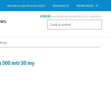
Winkelmandje
(0)
product(en)
Bestellijst
(0)
€ 350,00
voor gratis zending in NL (excl. wadden).
UWS
30 my
m 500 mtr 30 my