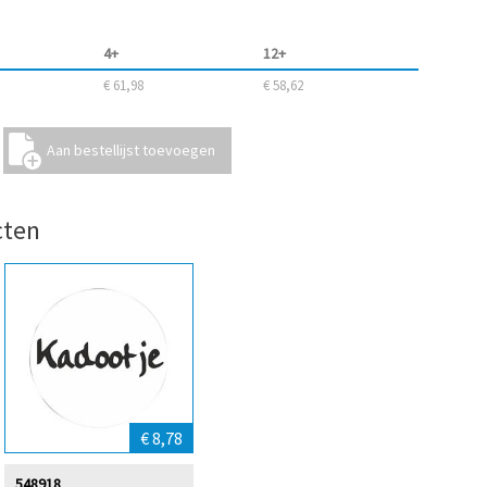
4+
12+
€ 61,98
€ 58,62
cten
€ 8,78
548918