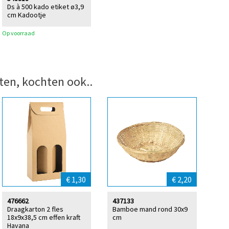
Ds à 500 kado etiket ø3,9
cm Kadootje
Op voorraad
ten, kochten ook..
€ 1,30
€ 2,20
476662
437133
Draagkarton 2 fles
Bamboe mand rond 30x9
18x9x38,5 cm effen kraft
cm
Havana