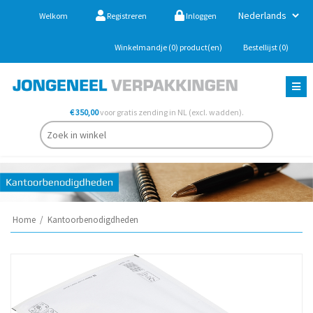
Welkom
Registreren
Inloggen
Winkelmandje
(0)
product(en)
Bestellijst
(0)
€ 350,00
voor gratis zending in NL (excl. wadden).
Home
/
Kantoorbenodigdheden