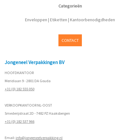
Categorieën
Enveloppen
|
Etiketten
|
Kantoorbenodigdheden
CONTACT
Jongeneel Verpakkingen BV
HOOFDKANTOOR
Meridiaan 9 - 2801 DA Gouda
+31 (0) 182 555 050
VERKOOPKANTOOR NL-OOST
Smederijstraat 2D - 7482 PZ Haaksbergen
+31 (0) 182 537 966
Email:
info@jongeneelverpakking.nl