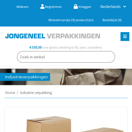
Welkom
Registreren
Inloggen
Winkelmandje
(0)
product(en)
Bestellijst
(0)
€ 350,00
voor gratis zending in NL (excl. wadden).
Home
/
Industrie verpakking