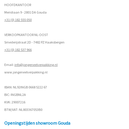
HOOFDKANTOOR
Meridiaan 9 - 2801 DA Gouda
+31 (0) 182 555 050
VERKOOPKANTOOR NL-OOST
Smederijstraat 2D - 7482 PZ Haaksbergen
+31 (0) 182 537 966
Email:
info@jongeneelverpakking.nl
www.
jongeneelverpakking.nl
IBAN: NL92INGB 0668 5222 67
BIC: INGBNL2A
KVK: 29007216
BTW/VAT: NL803367053B0
Openingstijden showroom Gouda