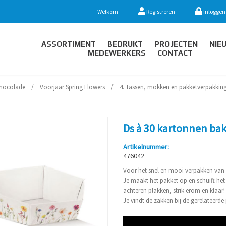
Welkom
Registreren
Inloggen
ASSORTIMENT
BEDRUKT
PROJECTEN
NIE
MEDEWERKERS
CONTACT
hocolade
/
Voorjaar Spring Flowers
/
4. Tassen, mokken en pakketverpakkin
Ds à 30 kartonnen bak
Artikelnummer:
476042
Voor het snel en mooi verpakken van 
Je maakt het pakket op en schuift het
achteren plakken, strik erom en klaar!
Je vindt de zakken bij de gerelateerd