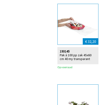
€ 32,20
193145
Pak à 100 pp zak 45x60
cm 40 my transparant
Op voorraad