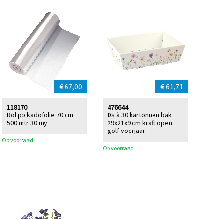
€ 67,00
€ 61,71
118170
476644
Rol pp kadofolie 70 cm
Ds à 30 kartonnen bak
500 mtr 30 my
29x21x9 cm kraft open
golf voorjaar
Op voorraad
Op voorraad