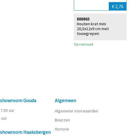
€ 2,76
888863
Houten krat mini
20,5x12x9 cm met
touwgrepen
Op voorraad
n showroom Gouda
Algemeen
 17:00 uur
Algemene voorwaarden
0 uur
Beurzen
Historie
n showroom Haaksbergen