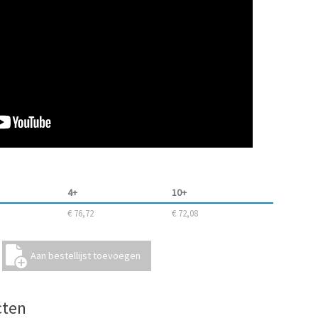
4+
10+
€ 76,72
€ 72,08
cten