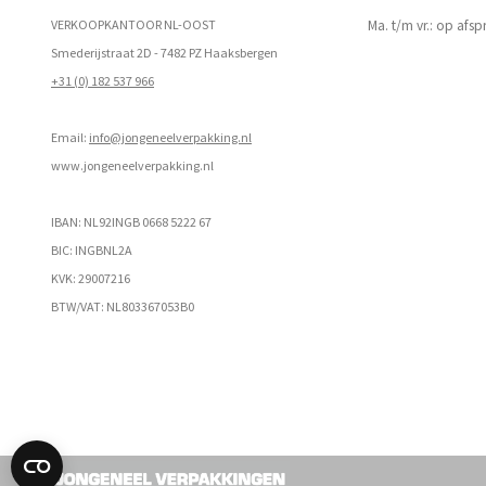
VERKOOPKANTOOR NL-OOST
Ma. t/m vr.: op afs
Smederijstraat 2D - 7482 PZ Haaksbergen
+31 (0) 182 537 966
Email:
info@jongeneelverpakking.nl
www.
jongeneelverpakking.nl
IBAN: NL92INGB 0668 5222 67
BIC: INGBNL2A
KVK: 29007216
BTW/VAT: NL803367053B0