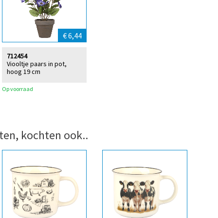
€ 6,44
712454
Viooltje paars in pot,
hoog 19 cm
Op voorraad
ten, kochten ook..