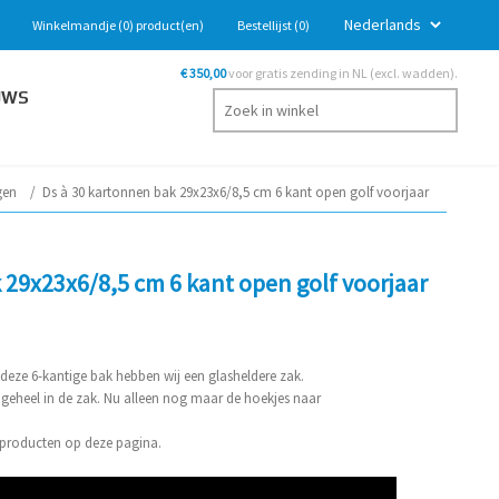
Winkelmandje
(0)
product(en)
Bestellijst
(0)
€ 350,00
voor gratis zending in NL (excl. wadden).
UWS
gen
/
Ds à 30 kartonnen bak 29x23x6/8,5 cm 6 kant open golf voorjaar
 29x23x6/8,5 cm 6 kant open golf voorjaar
deze 6-kantige bak hebben wij een glasheldere zak.
 geheel in de zak. Nu alleen nog maar de hoekjes naar
e producten op deze pagina.