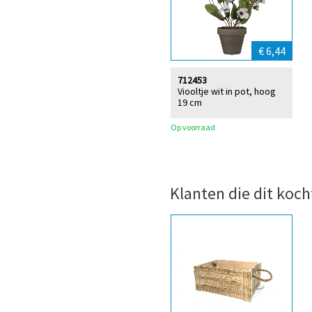
€ 6,44
712453
Viooltje wit in pot, hoog
19 cm
Op voorraad
Klanten die dit koch