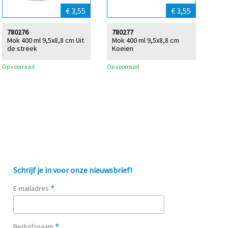
€ 3,55
€ 3,55
780276
780277
Mok 400 ml 9,5x8,8 cm Uit
Mok 400 ml 9,5x8,8 cm
de streek
Koeien
Op voorraad
Op voorraad
Schrijf je in voor onze nieuwsbrief!
*
E-mailadres
*
Bedrijfsnaam