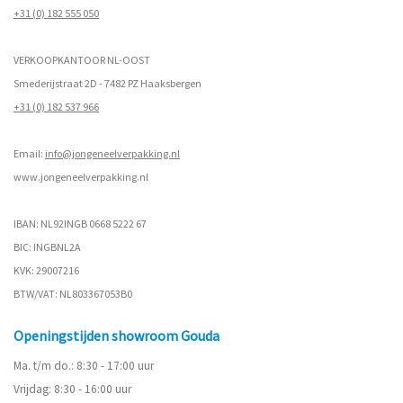
+31 (0) 182 555 050
VERKOOPKANTOOR NL-OOST
Smederijstraat 2D - 7482 PZ Haaksbergen
+31 (0) 182 537 966
Email:
info@jongeneelverpakking.nl
www.
jongeneelverpakking.nl
IBAN: NL92INGB 0668 5222 67
BIC: INGBNL2A
KVK: 29007216
BTW/VAT: NL803367053B0
Openingstijden showroom Gouda
Ma. t/m do.: 8:30 - 17:00 uur
Vrijdag: 8:30 - 16:00 uur