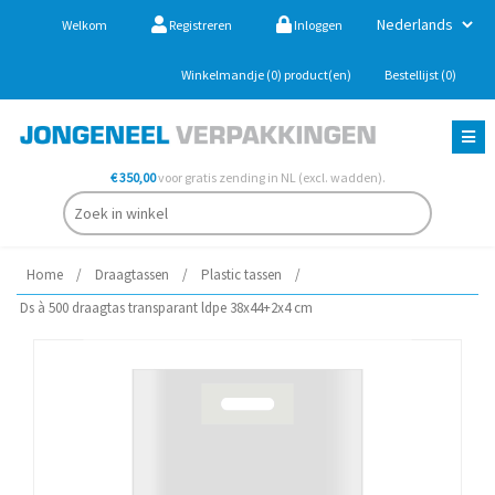
Welkom
Registreren
Inloggen
Winkelmandje
(0)
product(en)
Bestellijst
(0)
€ 350,00
voor gratis zending in NL (excl. wadden).
Home
/
Draagtassen
/
Plastic tassen
/
Ds à 500 draagtas transparant ldpe 38x44+2x4 cm