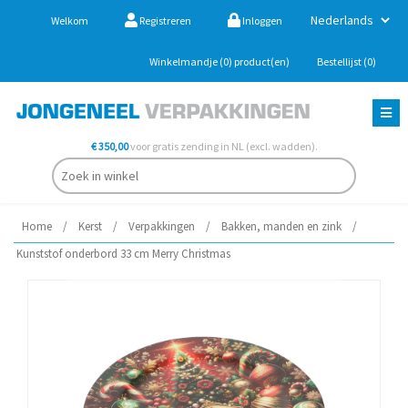
Welkom
Registreren
Inloggen
Winkelmandje
(0)
product(en)
Bestellijst
(0)
€ 350,00
voor gratis zending in NL (excl. wadden).
Home
/
Kerst
/
Verpakkingen
/
Bakken, manden en zink
/
Kunststof onderbord 33 cm Merry Christmas