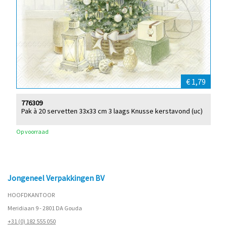
€ 1,79
776309
Pak à 20 servetten 33x33 cm 3 laags Knusse kerstavond (uc)
Op voorraad
Jongeneel Verpakkingen BV
HOOFDKANTOOR
Meridiaan 9 - 2801 DA Gouda
+31 (0) 182 555 050