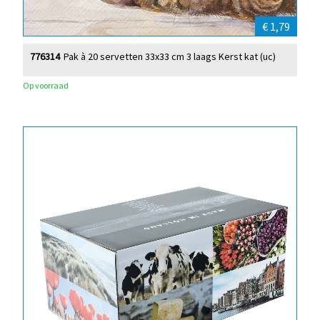
€ 1,79
776314
Pak à 20 servetten 33x33 cm 3 laags Kerst kat (uc)
Op voorraad