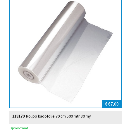
€ 67,00
118170
Rol pp kadofolie 70 cm 500 mtr 30 my
Op voorraad