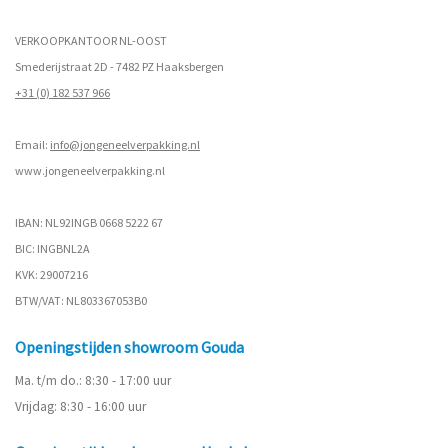
VERKOOPKANTOOR NL-OOST
Smederijstraat 2D - 7482 PZ Haaksbergen
+31 (0) 182 537 966
Email:
info@jongeneelverpakking.nl
www.
jongeneelverpakking.nl
IBAN: NL92INGB 0668 5222 67
BIC: INGBNL2A
KVK: 29007216
BTW/VAT: NL803367053B0
Openingstijden showroom Gouda
Ma. t/m do.: 8:30 - 17:00 uur
Vrijdag: 8:30 - 16:00 uur