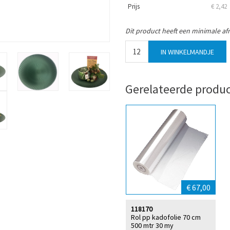
Prijs
€ 2,42
Dit product heeft een minimale af
Gerelateerde produ
€ 67,00
118170
Rol pp kadofolie 70 cm
500 mtr 30 my