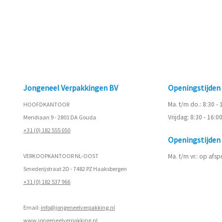
Jongeneel Verpakkingen BV
Openingstijde
Ma. t/m do.: 8:30 -
HOOFDKANTOOR
Vrijdag: 8:30 - 16:0
Meridiaan 9 - 2801 DA Gouda
+31 (0) 182 555 050
Openingstijde
VERKOOPKANTOOR NL-OOST
Ma. t/m vr.: op afs
Smederijstraat 2D - 7482 PZ Haaksbergen
+31 (0) 182 537 966
Email:
info@jongeneelverpakking.nl
www.
jongeneelverpakking.nl