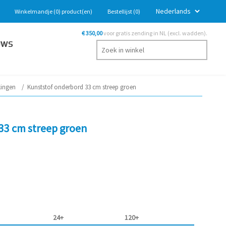
Winkelmandje
(0)
product(en)
Bestellijst
(0)
€ 350,00
voor gratis zending in NL (excl. wadden).
UWS
kingen
/
Kunststof onderbord 33 cm streep groen
33 cm streep groen
24+
120+