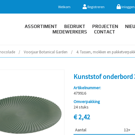
Welkom
Registreren
Inloggen
ASSORTIMENT
BEDRUKT
PROJECTEN
NIE
MEDEWERKERS
CONTACT
hocolade
/
Voorjaar Botanical Garden
/
4. Tassen, mokken en pakketverpak
Kunststof onderbord 
Artikelnummer:
479916
Omverpakking
24 stuks
€ 2,42
Aantal
12+