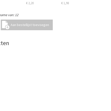
€ 2,20
€ 1,98
name van: 12
cten