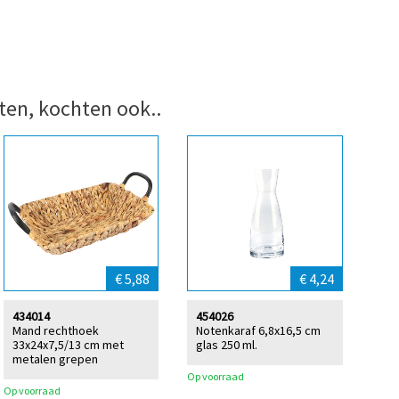
ten, kochten ook..
€ 5,88
€ 4,24
434014
454026
Mand rechthoek
Notenkaraf 6,8x16,5 cm
33x24x7,5/13 cm met
glas 250 ml.
metalen grepen
Op voorraad
Op voorraad