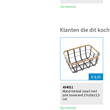
Op voorraad
Klanten die dit koch
€ 4,43
434012
Mand metaal zwart met
jute touwrand 27x20x13,5
cm
Op voorraad