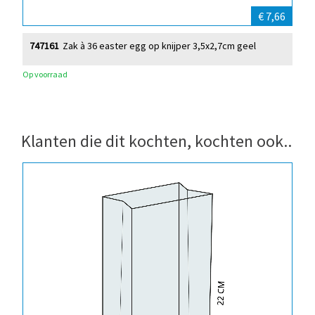
€ 7,66
747161
Zak à 36 easter egg op knijper 3,5x2,7cm geel
Op voorraad
Klanten die dit kochten, kochten ook..