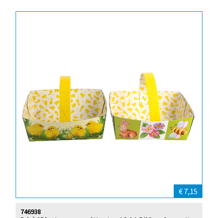
€ 7,15
746938