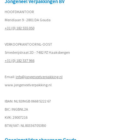
Jongeneel Verpakkingen BV
HOOFDKANTOOR
Meridiaan 9 - 2801 DA Gouda
+31 (0) 182 555 050
VERKOOPKANTOOR NL-OOST
Smederijstraat 2D - 7482 PZ Haaksbergen
+31 (0) 182 537 966
Email:
info@jongeneelverpakking.nl
www.
jongeneelverpakking.nl
IBAN: NL92INGB 0668 5222 67
BIC: INGBNL2A
KVK: 29007216
BTW/VAT: NL803367053B0
Openingstijden showroom Gouda