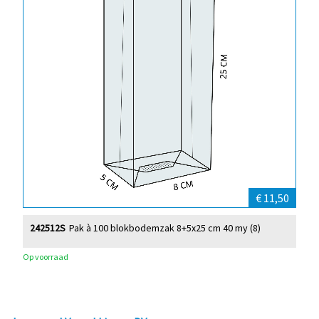
€ 11,50
242512S
Pak à 100 blokbodemzak 8+5x25 cm 40 my (8)
Op voorraad