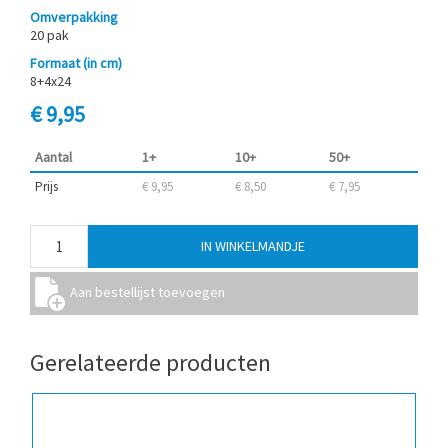
Omverpakking
20 pak
Formaat (in cm)
8+4x24
€ 9,95
Aantal
1+
10+
50+
Prijs
€ 9,95
€ 8,50
€ 7,95
Gerelateerde producten