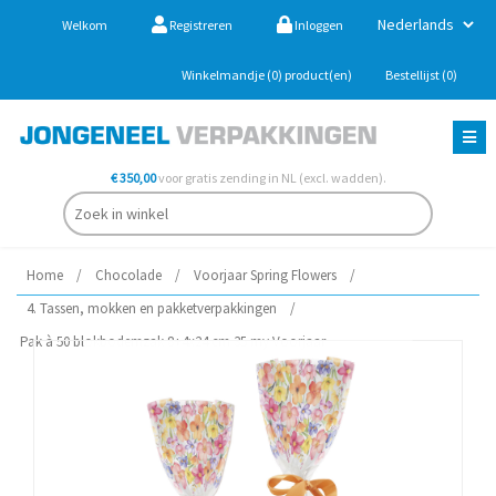
Welkom
Registreren
Inloggen
Winkelmandje
(0)
product(en)
Bestellijst
(0)
€ 350,00
voor gratis zending in NL (excl. wadden).
Home
/
Chocolade
/
Voorjaar Spring Flowers
/
4. Tassen, mokken en pakketverpakkingen
/
Pak à 50 blokbodemzak 8+4x24 cm 35 my Voorjaar