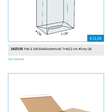
€ 11,50
242510S
Pak à 100 blokbodemzak 7+4x22 cm 40 my (4)
Op voorraad