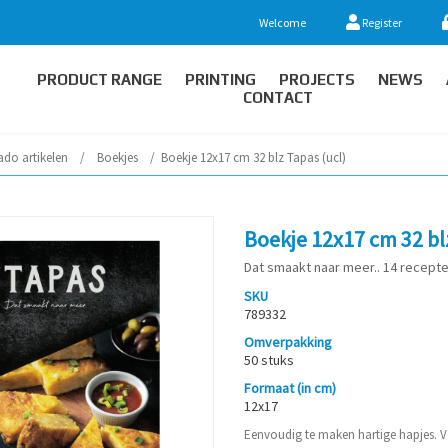
Welcome
Register
PRODUCT RANGE
PRINTING
PROJECTS
NEWS
CONTACT
ado artikelen
/
Boekjes
/
Boekje 12x17 cm 32 blz Tapas (ucl)
Boekje 12x17 cm 32 bl
Dat smaakt naar meer.. 14 recept
SKU
789332
Omverpakking
50 stuks
Formaat (in cm)
12x17
Eenvoudig te maken hartige hapjes. V