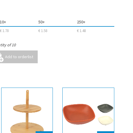
10+
50+
250+
€ 1.78
€ 1.58
€ 1.48
ity of 10