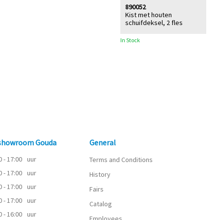
890052
Kist met houten
schuifdeksel, 2 fles
In Stock
 showroom Gouda
General
0 - 17:00
uur
Terms and Conditions
0 - 17:00
uur
History
0 - 17:00
uur
Fairs
0 - 17:00
uur
Catalog
0 - 16:00
uur
Employees