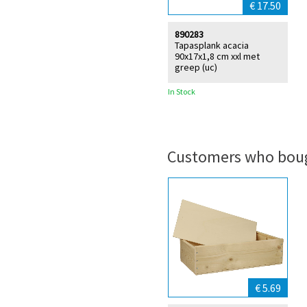
€ 17.50
890283
Tapasplank acacia
90x17x1,8 cm xxl met
greep (uc)
In Stock
Customers who boug
€ 5.69