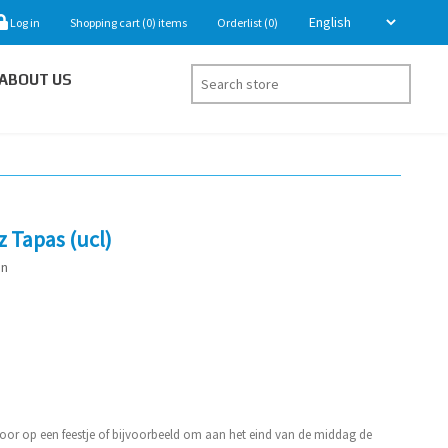
Log in
Shopping cart
(0)
items
Orderlist
(0)
ABOUT US
z Tapas (ucl)
en
oor op een feestje of bijvoorbeeld om aan het eind van de middag de