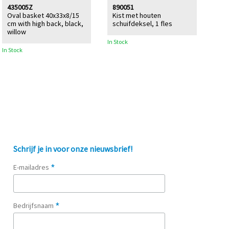
435005Z
890051
Oval basket 40x33x8/15
Kist met houten
cm with high back, black,
schuifdeksel, 1 fles
willow
In Stock
In Stock
Schrijf je in voor onze nieuwsbrief!
*
E-mailadres
*
Bedrijfsnaam