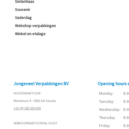
Sinterklaas
Souvenir
Vaderdag
Webshop verpakkingen
Winkel en etalage
Jongeneel Verpakkingen BV
Opening hours
Monday:
8:3
HOOFDKANTOOR
Meridiaan 9 - 2801 DA Gouda
Tuesday:
8:3
+31 (0) 182 555 050
Wednesday:
8:3
Thursday:
8:3
VERKOOPKANTOOR NL-OOST
Friday:
8:3