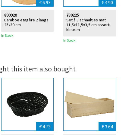
€ 6.93
€ 4.90
890920
780225
Bamboe etagère 2 laags
Set à 3 schaaltjes mat
25x30 cm
11,5x11,5x3,5 cm assorti
kleuren
In Stock
In Stock
ht this item also bought
€ 4.73
€ 3.64