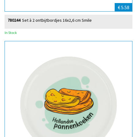
€ 5.58
780244
Set à 2 ontbijtbordjes 16x2,6 cm Smile
In Stock