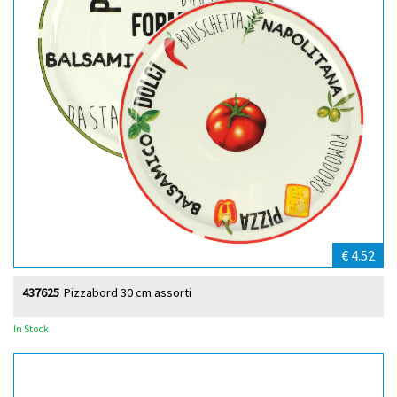
€ 4.52
437625
Pizzabord 30 cm assorti
In Stock