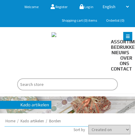
Welcome
Register
Log in
Shopping cart
(0)
items
Orderlist
(0)
ASSORTIM
BEDRUKK
NIEUWS
OVER
ONS
CONTACT
Home
/
Kado artikelen
/
Borden
Sort by