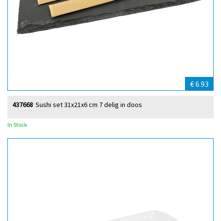
€ 6.93
437668
Sushi set 31x21x6 cm 7 delig in doos
In Stock