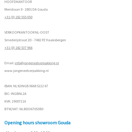
HOOFDKANTOOR
Meridiaan 9 - 2801 DA Gouda
+31 (0) 182 555 050
VERKOOPKANTOOR NL-OOST
Smederijstraat 2D - 7482 PZ Haaksbergen
+31 (0) 182 537 966
Email:
info@jongeneelverpakking.nl
www.
jongeneelverpakking.nl
IBAN: NL92INGB 0668 5222 67
BIC: INGBNL2A
KVK: 29007216
BTW/VAT: NL803367053B0
Opening hours showroom Gouda