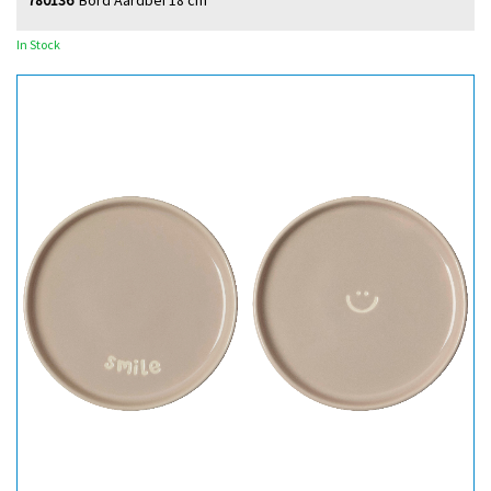
780136
Bord Aardbei 18 cm
In Stock