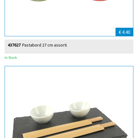
€ 4.40
437627
Pastabord 27 cm assorti
In Stock