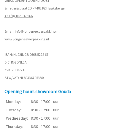
VERKOOPKANTOOR NL-OOST
Smederijstraat 2D - 7482 PZ Haaksbergen
+31 (0) 182 537 966
Email:
info@jongeneelverpakking.nl
www.
jongeneelverpakking.nl
IBAN: NL92INGB 0668 5222 67
BIC: INGBNL2A
KVK: 29007216
BTW/VAT: NL803367053B0
Opening hours showroom Gouda
Monday:
8:30 - 17:00
uur
Tuesday:
8:30 - 17:00
uur
Wednesday:
8:30 - 17:00
uur
Thursday:
8:30 - 17:00
uur