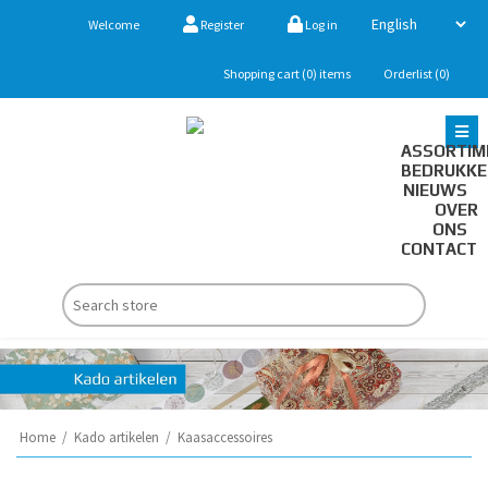
Welcome
Register
Log in
Shopping cart
(0)
items
Orderlist
(0)
ASSORTIM
BEDRUKK
NIEUWS
OVER
ONS
CONTACT
Home
/
Kado artikelen
/
Kaasaccessoires