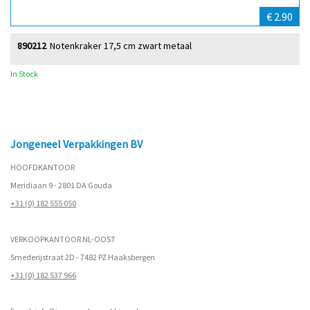
€ 2.90
890212
Notenkraker 17,5 cm zwart metaal
In Stock
Jongeneel Verpakkingen BV
HOOFDKANTOOR
Meridiaan 9 - 2801 DA Gouda
+31 (0) 182 555 050
VERKOOPKANTOOR NL-OOST
Smederijstraat 2D - 7482 PZ Haaksbergen
+31 (0) 182 537 966