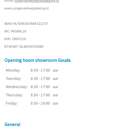
Email:
info@jongeneelverpakking.nl
www.
jongeneelverpakking.nl
IBAN: NL92INGB 0668 5222 67
BIC: INGBNL2A
KVK: 29007216
BTW/VAT: NL803367053B0
Opening hours showroom Gouda
Monday:
8:30 - 17:00
uur
Tuesday:
8:30 - 17:00
uur
Wednesday:
8:30 - 17:00
uur
Thursday:
8:30 - 17:00
uur
Friday:
8:30 - 16:00
uur
General