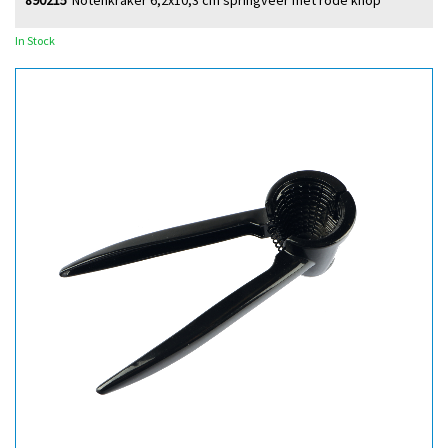
890215
Notenkraker 6,2x10,3 cm springveer met rode knop
In Stock