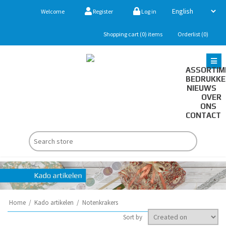
Welcome
Register
Log in
Shopping cart
(0)
items
Orderlist
(0)
ASSORTIM
BEDRUKK
NIEUWS
OVER
ONS
CONTACT
Home
/
Kado artikelen
/
Notenkrakers
Sort by