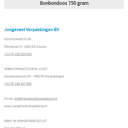
Bonbondoos 750 gram
Jongeneel Verpakkingen BV
HOOFDKANTOOR
Meridiaan 9 - 2801 DA Gouda
+31 (0) 182 555 050
VERKOOPKANTOOR NL-OOST
Smederijstraat 2D - 7482 PZ Haaksbergen
+31 (0) 182 537 966
Email:
info@jongeneelverpakking.nl
www.
jongeneelverpakking.nl
IBAN: NL92INGB 0668 5222 67