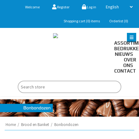
Welcome
Register
Log in
Shopping cart
(0)
items
Orderlist
(0)
ASSORTIM
BEDRUKK
NIEUWS
OVER
ONS
CONTACT
Home
/
Brood en Banket
/
Bonbondozen