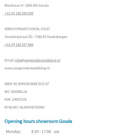
Meridiaan 9 - 2801 DA Gouda
+31 (0) 182 555 050
VERKOOPKANTOOR NL-OOST
Smederijstraat 2D - 7482 PZ Haaksbergen
+31 (0) 182 537 966
Email:
info@jongeneelverpakking.nl
www.
jongeneelverpakking.nl
IBAN: NL92INGB 0668 5222 67
BIC: INGBNL2A
KVK: 29007216
BTW/VAT: NL803367053B0
Opening hours showroom Gouda
Monday:
8:30 - 17:00
uur