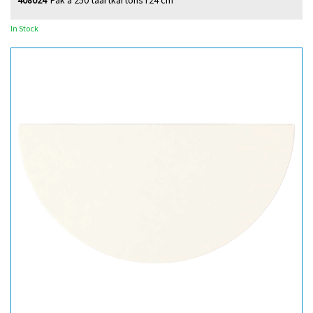
408024
Pak à 250 taartkartons r24 cm
In Stock