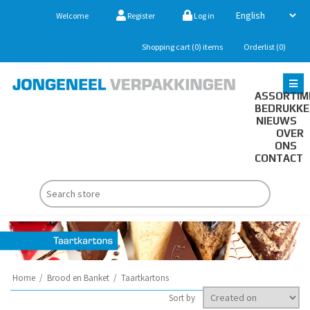
Welcome
Register
Log in
Shopping cart
(0)
items
Orderlist
(0)
ASSORTIM
BEDRUKK
NIEUWS
OVER
ONS
CONTACT
Home
/
Brood en Banket
/
Taartkartons
Sort by