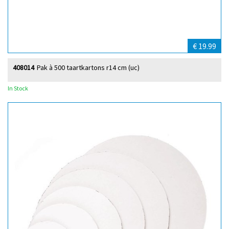
€ 19.99
408014
Pak à 500 taartkartons r14 cm (uc)
In Stock