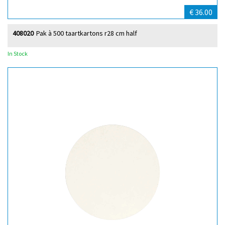
€ 36.00
408020
Pak à 500 taartkartons r28 cm half
In Stock