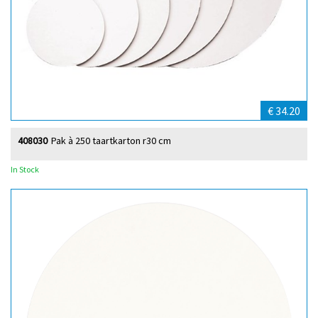
€ 34.20
408030
Pak à 250 taartkarton r30 cm
In Stock