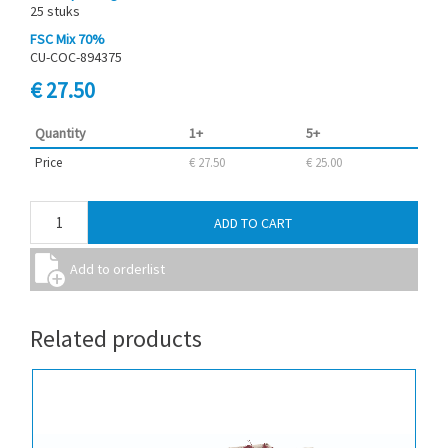
25 stuks
FSC Mix 70%
CU-COC-894375
€ 27.50
Quantity
1+
5+
Price
€ 27.50
€ 25.00
Related products