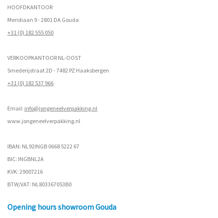
HOOFDKANTOOR
Meridiaan 9 - 2801 DA Gouda
+31 (0) 182 555 050
VERKOOPKANTOOR NL-OOST
Smederijstraat 2D - 7482 PZ Haaksbergen
+31 (0) 182 537 966
Email:
info@jongeneelverpakking.nl
www.
jongeneelverpakking.nl
IBAN: NL92INGB 0668 5222 67
BIC: INGBNL2A
KVK: 29007216
BTW/VAT: NL803367053B0
Opening hours showroom Gouda