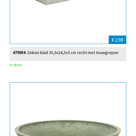
€ 2.98
479954
Zinken blad 35,5x24,5x3 cm recht met touwgrepen
In Stock