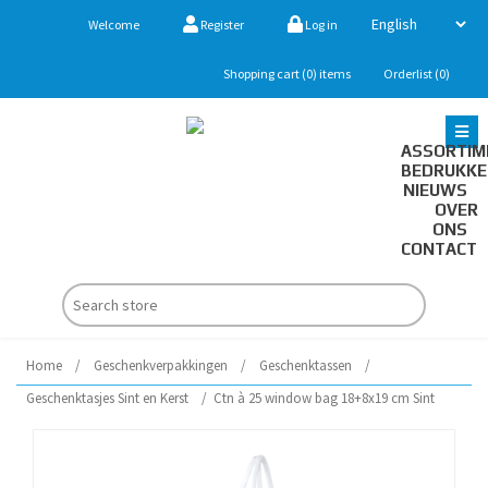
Welcome
Register
Log in
Shopping cart
(0)
items
Orderlist
(0)
ASSORTIM
BEDRUKK
NIEUWS
OVER
ONS
CONTACT
Home
/
Geschenkverpakkingen
/
Geschenktassen
/
Geschenktasjes Sint en Kerst
/
Ctn à 25 window bag 18+8x19 cm Sint