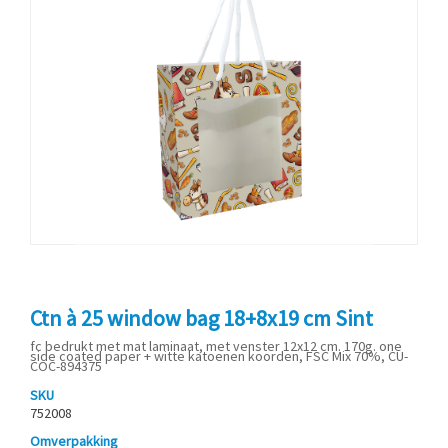
Ctn à 25 window bag 18+8x19 cm Sint
fc bedrukt met mat laminaat, met venster 12x12 cm. 170g. one
side coated paper + witte katoenen koorden, FSC Mix 70%, CU-
COC-894375
SKU
752008
Omverpakking