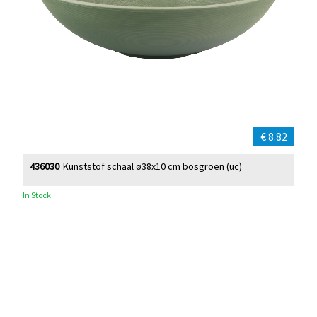
€ 8.82
436030
Kunststof schaal ø38x10 cm bosgroen (uc)
In Stock