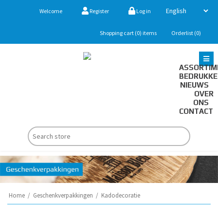
Welcome
Register
Log in
Shopping cart
(0)
items
Orderlist
(0)
ASSORTIM
BEDRUKK
NIEUWS
OVER
ONS
CONTACT
Home
/
Geschenkverpakkingen
/
Kadodecoratie