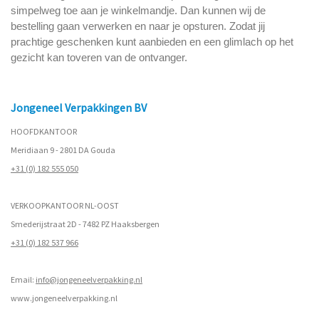
simpelweg toe aan je winkelmandje. Dan kunnen wij de
bestelling gaan verwerken en naar je opsturen. Zodat jij
prachtige geschenken kunt aanbieden en een glimlach op het
gezicht kan toveren van de ontvanger.
Jongeneel Verpakkingen BV
HOOFDKANTOOR
Meridiaan 9 - 2801 DA Gouda
+31 (0) 182 555 050
VERKOOPKANTOOR NL-OOST
Smederijstraat 2D - 7482 PZ Haaksbergen
+31 (0) 182 537 966
Email:
info@jongeneelverpakking.nl
www.
jongeneelverpakking.nl