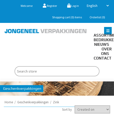
Welcome
Register
Log in
Shopping cart
(0)
items
Orderlist
(0)
ASSORTIM
BEDRUKK
NIEUWS
OVER
ONS
CONTACT
Home
/
Geschenkverpakkingen
/
Zink
Sort by