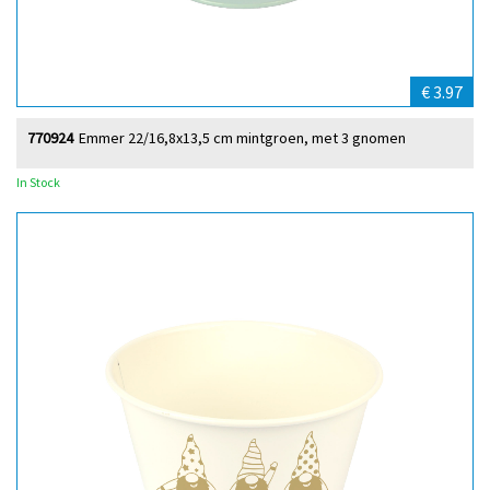
€ 3.97
770924
Emmer 22/16,8x13,5 cm mintgroen, met 3 gnomen
In Stock