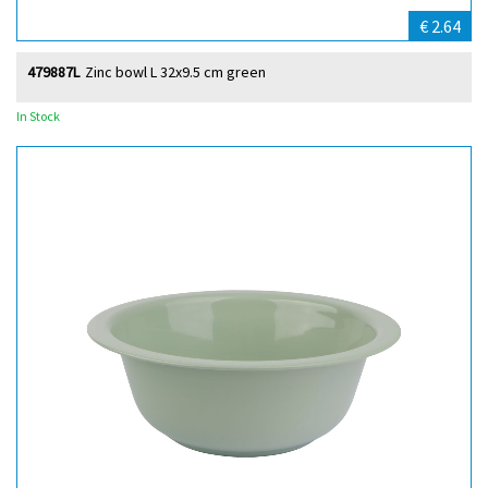
€ 2.64
479887L
Zinc bowl L 32x9.5 cm green
In Stock