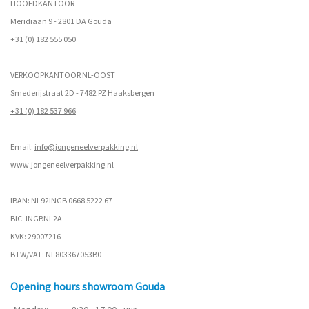
HOOFDKANTOOR
Meridiaan 9 - 2801 DA Gouda
+31 (0) 182 555 050
VERKOOPKANTOOR NL-OOST
Smederijstraat 2D - 7482 PZ Haaksbergen
+31 (0) 182 537 966
Email:
info@jongeneelverpakking.nl
www.
jongeneelverpakking.nl
IBAN: NL92INGB 0668 5222 67
BIC: INGBNL2A
KVK: 29007216
BTW/VAT: NL803367053B0
Opening hours showroom Gouda