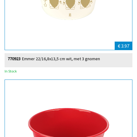
€ 3.97
770923
Emmer 22/16,8x13,5 cm wit, met 3 gnomen
In Stock