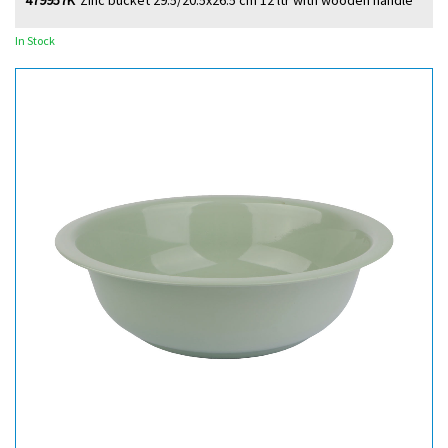
479957K
Zinc bucket 29.5/20.5x26.5 cm 12 ltr with wooden handle
In Stock