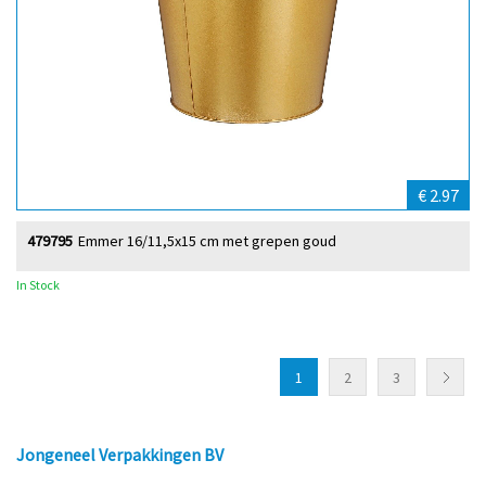
€ 2.97
479795
Emmer 16/11,5x15 cm met grepen goud
In Stock
1
2
3
Jongeneel Verpakkingen BV