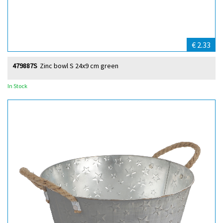
€ 2.33
479887S
Zinc bowl S 24x9 cm green
In Stock