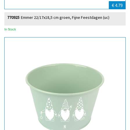
€ 4.79
770925
Emmer 22/17x18,5 cm groen, Fijne Feestdagen (uc)
In Stock