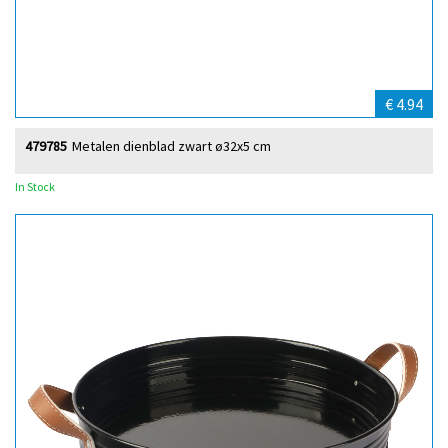
€ 4.94
479785
Metalen dienblad zwart ø32x5 cm
In Stock