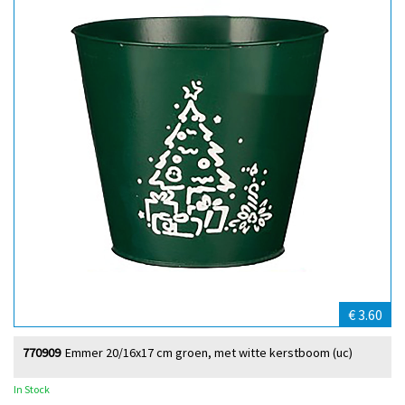
€ 3.60
770909
Emmer 20/16x17 cm groen, met witte kerstboom (uc)
In Stock