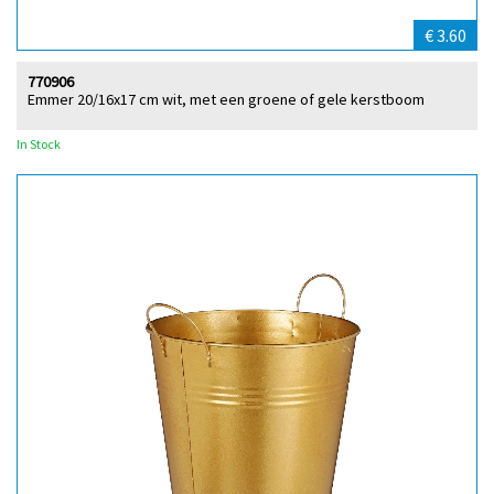
€ 3.60
770906
Emmer 20/16x17 cm wit, met een groene of gele kerstboom
In Stock