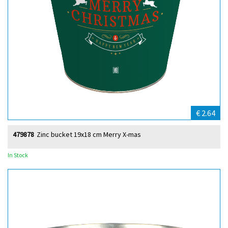
€ 2.64
479878
Zinc bucket 19x18 cm Merry X-mas
In Stock