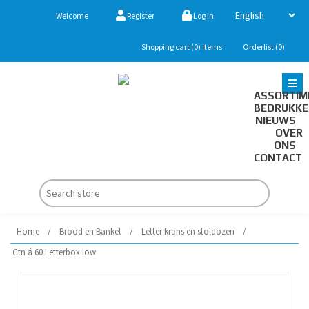
Welcome
Register
Log in
Shopping cart
(0)
items
Orderlist
(0)
ASSORTIM
BEDRUKK
NIEUWS
OVER
ONS
CONTACT
Home
/
Brood en Banket
/
Letter krans en stoldozen
/
Ctn á 60 Letterbox low