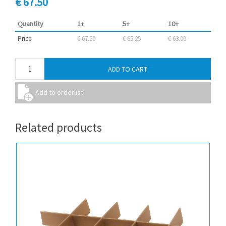
€ 67.50
Quantity
1+
5+
10+
Price
€ 67.50
€ 65.25
€ 63.00
Related products