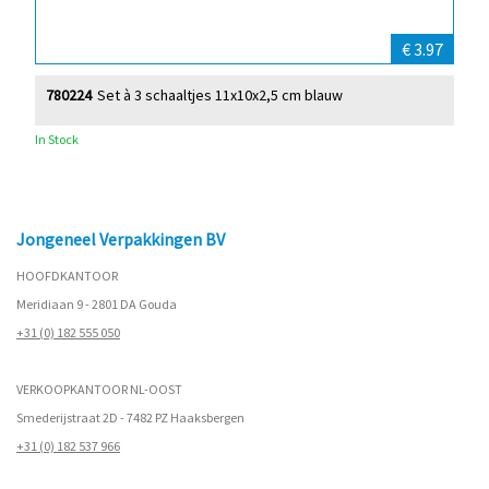
€ 3.97
780224
Set à 3 schaaltjes 11x10x2,5 cm blauw
In Stock
Jongeneel Verpakkingen BV
HOOFDKANTOOR
Meridiaan 9 - 2801 DA Gouda
+31 (0) 182 555 050
VERKOOPKANTOOR NL-OOST
Smederijstraat 2D - 7482 PZ Haaksbergen
+31 (0) 182 537 966