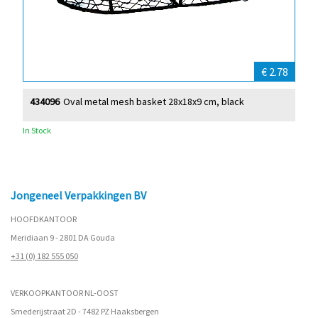
€ 2.78
434096
Oval metal mesh basket 28x18x9 cm, black
In Stock
Jongeneel Verpakkingen BV
HOOFDKANTOOR
Meridiaan 9 - 2801 DA Gouda
+31 (0) 182 555 050
VERKOOPKANTOOR NL-OOST
Smederijstraat 2D - 7482 PZ Haaksbergen