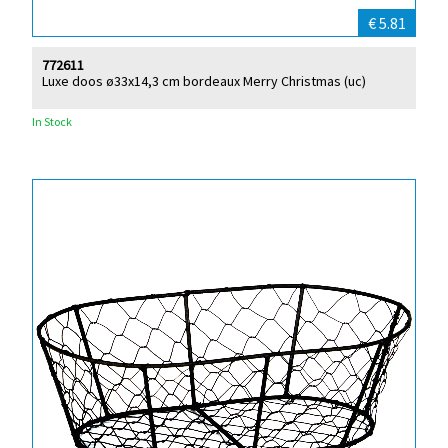
€ 5.81
772611
Luxe doos ø33x14,3 cm bordeaux Merry Christmas (uc)
In Stock