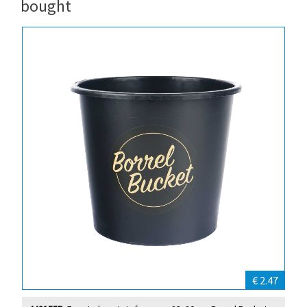
bought
€ 2.47