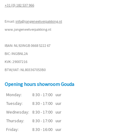
+31 (0) 182 537 966
Email:
info@jongeneelverpakking.nl
www.
jongeneelverpakking.nl
IBAN: NL92INGB 0668 5222 67
BIC: INGBNL2A
KVK: 29007216
BTW/VAT: NL803367053B0
Opening hours showroom Gouda
Monday:
8:30 - 17:00
uur
Tuesday:
8:30 - 17:00
uur
Wednesday:
8:30 - 17:00
uur
Thursday:
8:30 - 17:00
uur
Friday:
8:30 - 16:00
uur