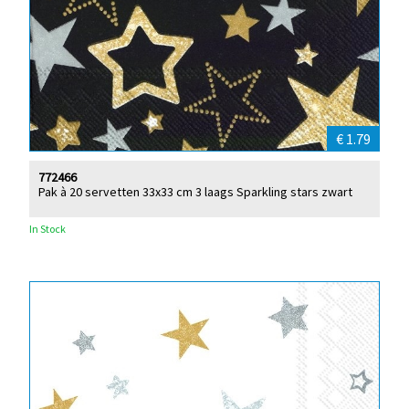
€ 1.79
772466
Pak à 20 servetten 33x33 cm 3 laags Sparkling stars zwart
In Stock