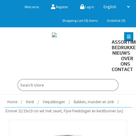
Welcome
Register
Log in
Shopping cart
(0)
items
Orderlist
(0)
ASSORTIM
BEDRUKK
NIEUWS
OVER
ONS
CONTACT
Home
/
Kerst
/
Verpakkingen
/
Bakken, manden en zink
/
Emmer 21/15x19 cm wit met zwart, Fijne Feestdagen en kerstbomen (uc)