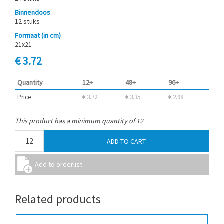
Binnendoos
12 stuks
Formaat (in cm)
21x21
€ 3.72
Quantity
12+
48+
96+
Price
€ 3.72
€ 3.35
€ 2.98
This product has a minimum quantity of 12
Related products