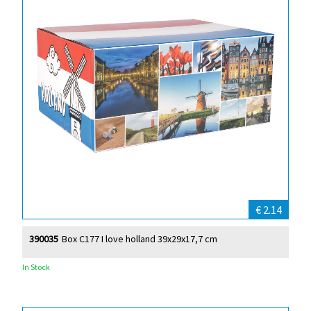
€ 2.14
390035
Box C177 I love holland 39x29x17,7 cm
In Stock