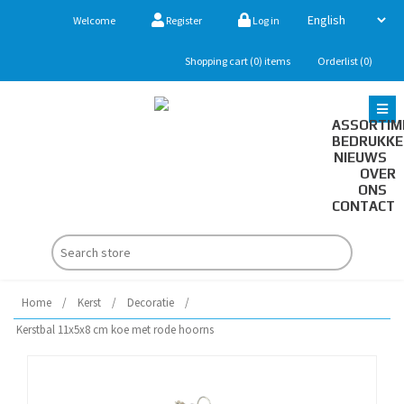
Welcome
Register
Log in
Shopping cart
(0)
items
Orderlist
(0)
ASSORTIM
BEDRUKK
NIEUWS
OVER
ONS
CONTACT
Home
/
Kerst
/
Decoratie
/
Kerstbal 11x5x8 cm koe met rode hoorns