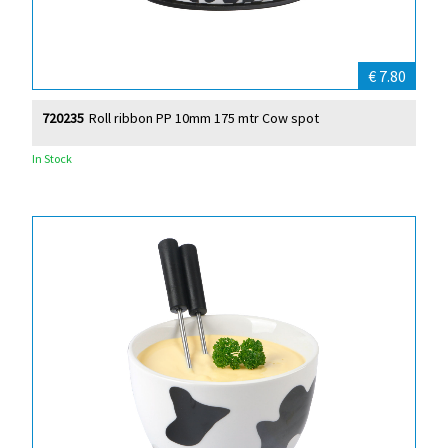
€ 7.80
720235
Roll ribbon PP 10mm 175 mtr Cow spot
In Stock