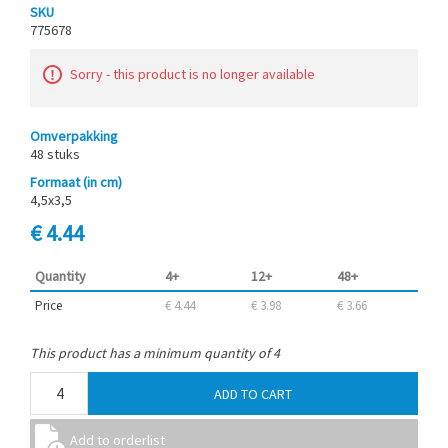
SKU
775678
Sorry - this product is no longer available
Omverpakking
48 stuks
Formaat (in cm)
4,5x3,5
€ 4.44
Quantity
4+
12+
48+
Price
€ 4.44
€ 3.98
€ 3.66
This product has a minimum quantity of 4