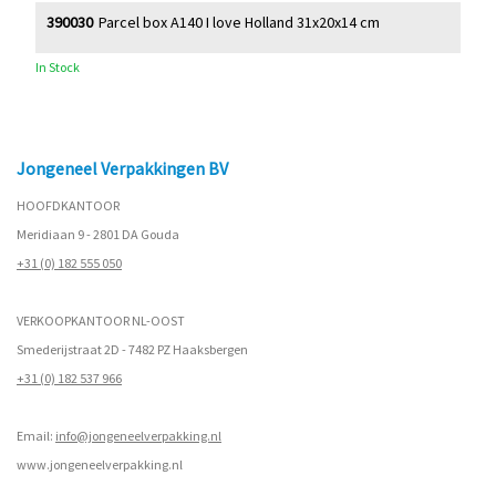
390030
Parcel box A140 I love Holland 31x20x14 cm
In Stock
Jongeneel Verpakkingen BV
HOOFDKANTOOR
Meridiaan 9 - 2801 DA Gouda
+31 (0) 182 555 050
VERKOOPKANTOOR NL-OOST
Smederijstraat 2D - 7482 PZ Haaksbergen
+31 (0) 182 537 966
Email:
info@jongeneelverpakking.nl
www.
jongeneelverpakking.nl