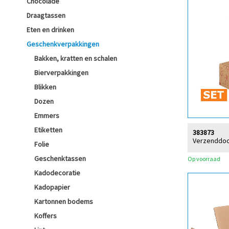
Chocolade
Draagtassen
Eten en drinken
Geschenkverpakkingen
Bakken, kratten en schalen
Bierverpakkingen
Blikken
Dozen
Emmers
Etiketten
383873
Verzenddoos
Folie
Geschenktassen
Op voorraad
Kadodecoratie
Kadopapier
Kartonnen bodems
Koffers