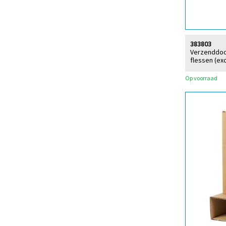
383803
Verzenddoo
flessen (exc
Op voorraad