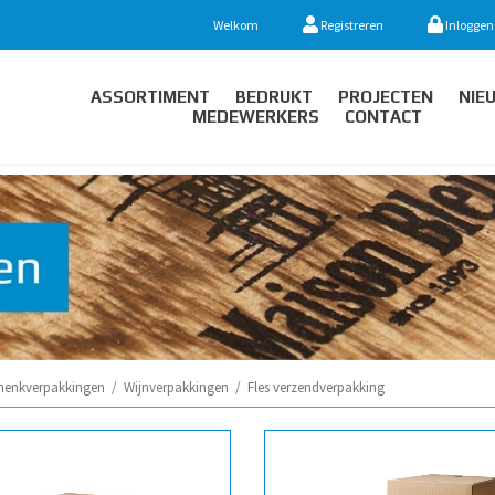
Welkom
Registreren
Inloggen
ASSORTIMENT
BEDRUKT
PROJECTEN
NIE
MEDEWERKERS
CONTACT
henkverpakkingen
/
Wijnverpakkingen
/
Fles verzendverpakking