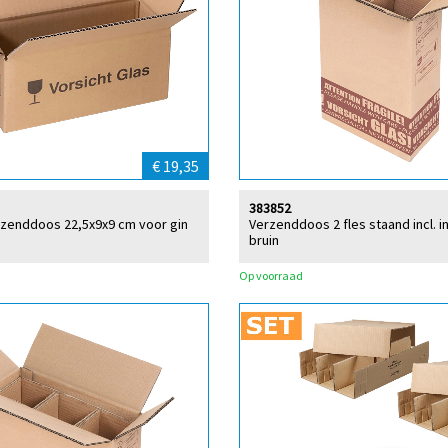
€ 19,35
383852
rzenddoos 22,5x9x9 cm voor gin
Verzenddoos 2 fles staand incl. i
bruin
Op voorraad