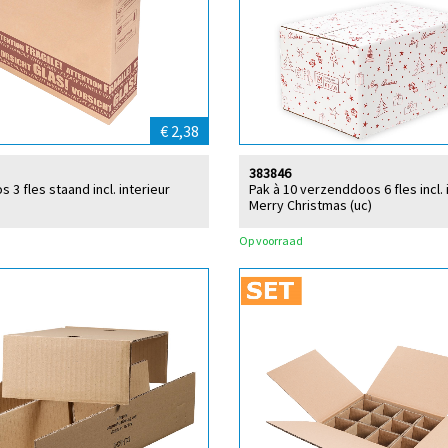
€ 2,38
383846
3 fles staand incl. interieur
Pak à 10 verzenddoos 6 fles incl. 
Merry Christmas (uc)
Op voorraad