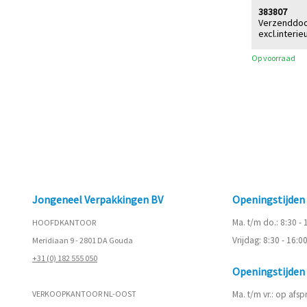
383807
Verzenddoo
excl.interie
Op voorraad
Jongeneel Verpakkingen BV
Openingstijde
Ma. t/m do.: 8:30 -
HOOFDKANTOOR
Vrijdag: 8:30 - 16:0
Meridiaan 9 - 2801 DA Gouda
+31 (0) 182 555 050
Openingstijde
VERKOOPKANTOOR NL-OOST
Ma. t/m vr.: op afs