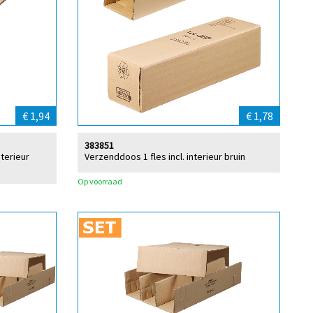
€ 1,94
€ 1,78
383851
nterieur
Verzenddoos 1 fles incl. interieur bruin
Op voorraad