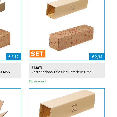
€ 3,12
€ 2,34
383871
r X-MAS
Verzenddoos 1 fles incl. interieur X-MAS
Op voorraad