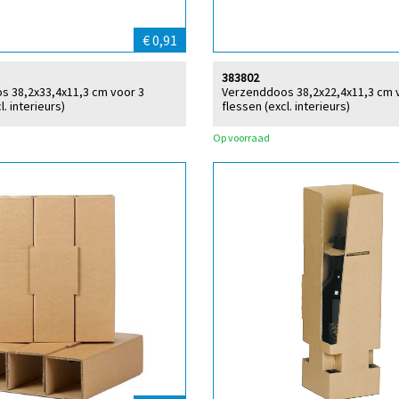
€ 0,91
383802
s 38,2x33,4x11,3 cm voor 3
Verzenddoos 38,2x22,4x11,3 cm 
l. interieurs)
flessen (excl. interieurs)
Op voorraad