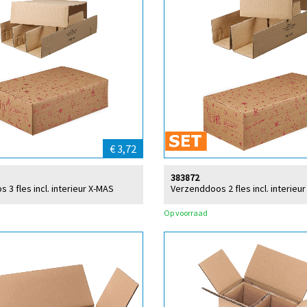
€ 3,72
383872
 3 fles incl. interieur X-MAS
Verzenddoos 2 fles incl. interieu
Op voorraad