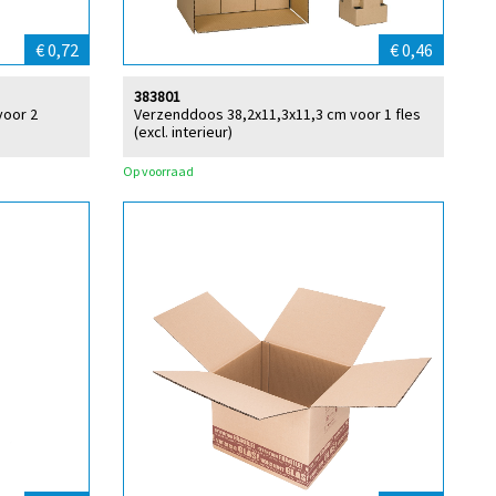
€ 0,72
€ 0,46
383801
voor 2
Verzenddoos 38,2x11,3x11,3 cm voor 1 fles
(excl. interieur)
Op voorraad