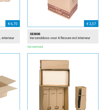
€ 6,70
€ 3,57
383806
 interieur
Verzenddoos voor 6 flessen incl interieur
Op voorraad