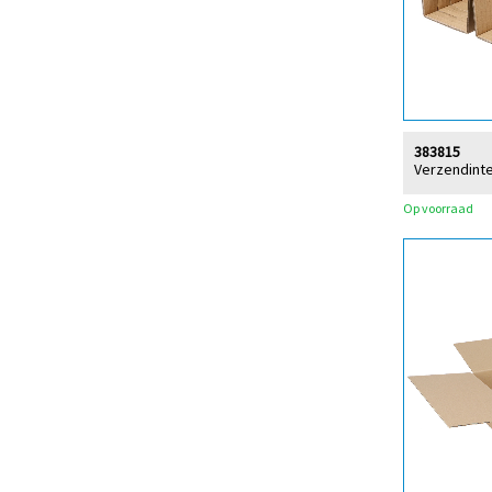
383815
Verzendinter
Op voorraad