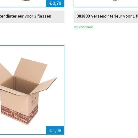
€ 0,79
zendinterieur voor 3 flessen
383800
Verzendinterieur voor 1 f
Op voorraad
€ 1,98