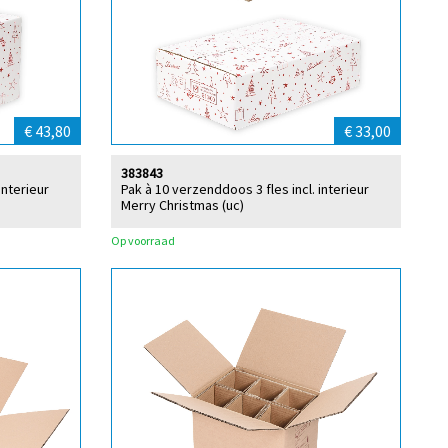
€ 43,80
€ 33,00
383843
interieur
Pak à 10 verzenddoos 3 fles incl. interieur
Merry Christmas (uc)
Op voorraad