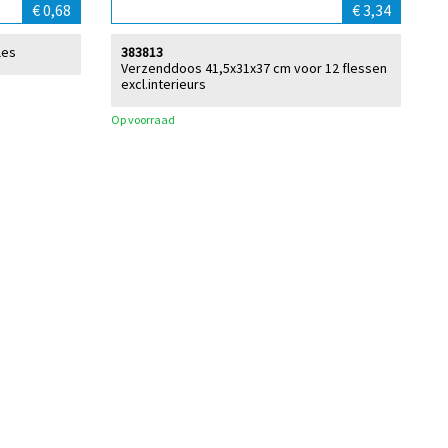
€ 0,68
€ 3,34
les
383813
Verzenddoos 41,5x31x37 cm voor 12 flessen
excl.interieurs
Op voorraad