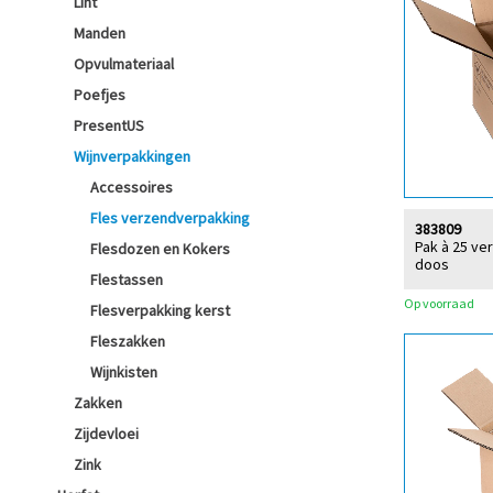
Lint
Manden
Opvulmateriaal
Poefjes
PresentUS
Wijnverpakkingen
Accessoires
Fles verzendverpakking
383809
Pak à 25 ve
Flesdozen en Kokers
doos
Flestassen
Op voorraad
Flesverpakking kerst
Fleszakken
Wijnkisten
Zakken
Zijdevloei
Zink