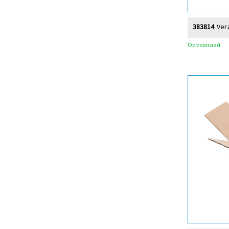
383814
Ver
Op voorraad