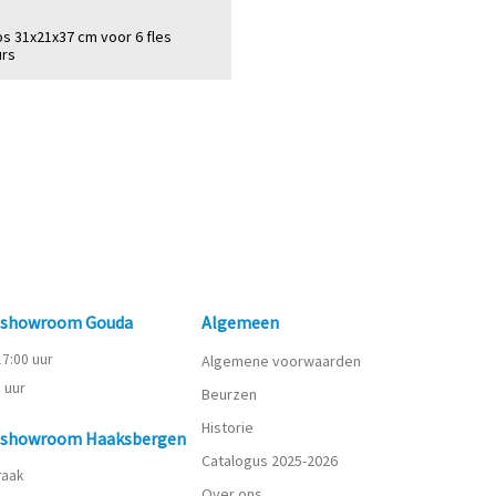
s 31x21x37 cm voor 6 fles
urs
n showroom Gouda
Algemeen
 17:00 uur
Algemene voorwaarden
0 uur
Beurzen
Historie
n showroom Haaksbergen
Catalogus 2025-2026
praak
Over ons