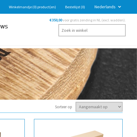
Winkelmandje
(0)
product(en)
Bestellijst
(0)
€ 350,00
voor gratis zending in NL (excl. wadden).
UWS
Sorteer op