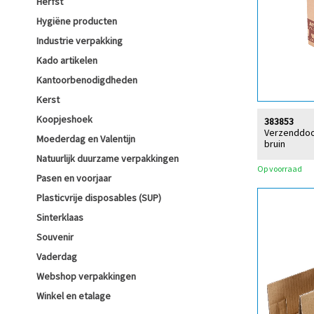
Herfst
Hygiëne producten
Industrie verpakking
Kado artikelen
Kantoorbenodigdheden
Kerst
Koopjeshoek
383853
Verzenddoos 
Moederdag en Valentijn
bruin
Natuurlijk duurzame verpakkingen
Op voorraad
Pasen en voorjaar
Plasticvrije disposables (SUP)
Sinterklaas
Souvenir
Vaderdag
Webshop verpakkingen
Winkel en etalage