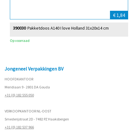
€ 1,84
390030
Pakketdoos A140 I love Holland 31x20x14 cm
Op voorraad
Jongeneel Verpakkingen BV
HOOFDKANTOOR
Meridiaan 9 - 2801 DA Gouda
+31 (0) 182 555 050
VERKOOPKANTOOR NL-OOST
Smederijstraat 2D - 7482 PZ Haaksbergen
+31 (0) 182 537 966