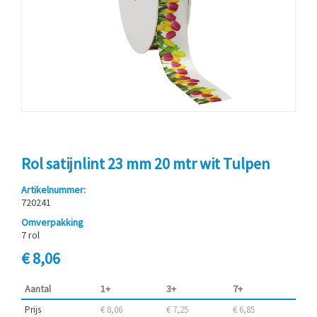
Rol satijnlint 23 mm 20 mtr wit Tulpen
Artikelnummer:
720241
Omverpakking
7 rol
€ 8,06
Aantal
1+
3+
7+
Prijs
€ 8,06
€ 7,25
€ 6,85