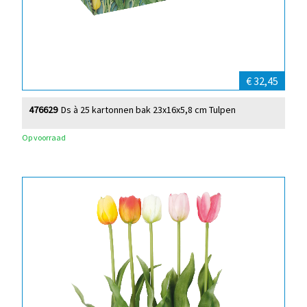
€ 32,45
476629
Ds à 25 kartonnen bak 23x16x5,8 cm Tulpen
Op voorraad