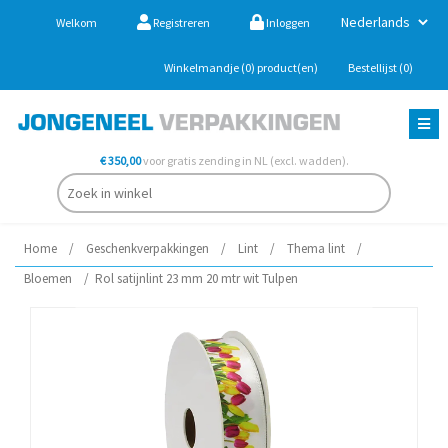
Welkom
Registreren
Inloggen
Winkelmandje
(0)
product(en)
Bestellijst
(0)
€ 350,00
voor gratis zending in NL (excl. wadden).
Home
/
Geschenkverpakkingen
/
Lint
/
Thema lint
/
Bloemen
/
Rol satijnlint 23 mm 20 mtr wit Tulpen