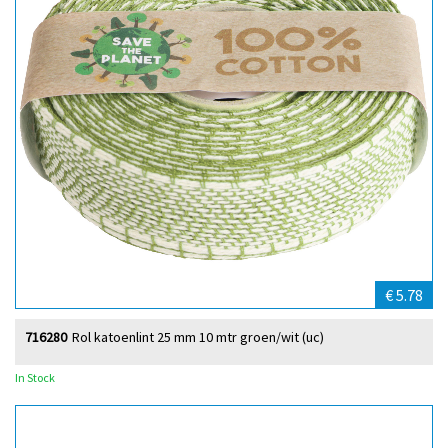
€ 5.78
716280
Rol katoenlint 25 mm 10 mtr groen/wit (uc)
In Stock