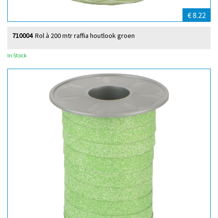
€ 8.22
710004
Rol à 200 mtr raffia houtlook groen
In Stock