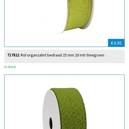
€ 6.95
717822
Rol organzalint bedraad 25 mm 20 mtr limegroen
In Stock