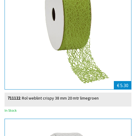
€ 5.30
711122
Rol weblint crispy 38 mm 20 mtr limegroen
In Stock