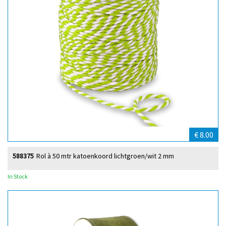
€ 8.00
588375
Rol à 50 mtr katoenkoord lichtgroen/wit 2 mm
In Stock