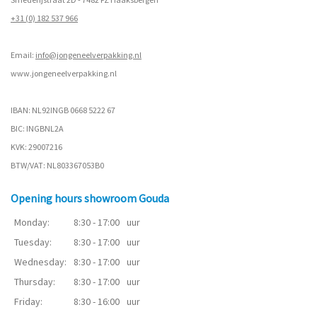
+31 (0) 182 537 966
Email:
info@jongeneelverpakking.nl
www.
jongeneelverpakking.nl
IBAN: NL92INGB 0668 5222 67
BIC: INGBNL2A
KVK: 29007216
BTW/VAT: NL803367053B0
Opening hours showroom Gouda
Monday:
8:30 - 17:00
uur
Tuesday:
8:30 - 17:00
uur
Wednesday:
8:30 - 17:00
uur
Thursday:
8:30 - 17:00
uur
Friday:
8:30 - 16:00
uur