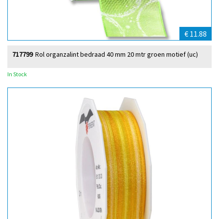
€ 11.88
717799
Rol organzalint bedraad 40 mm 20 mtr groen motief (uc)
In Stock