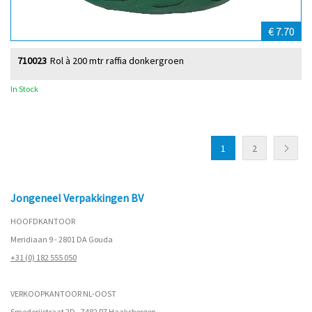
€ 7.70
710023
Rol à 200 mtr raffia donkergroen
In Stock
1
2
Jongeneel Verpakkingen BV
HOOFDKANTOOR
Meridiaan 9 - 2801 DA Gouda
+31 (0) 182 555 050
VERKOOPKANTOOR NL-OOST
Smederijstraat 2D - 7482 PZ Haaksbergen