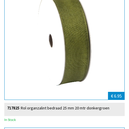
€ 6.95
717825
Rol organzalint bedraad 25 mm 20 mtr donkergroen
In Stock