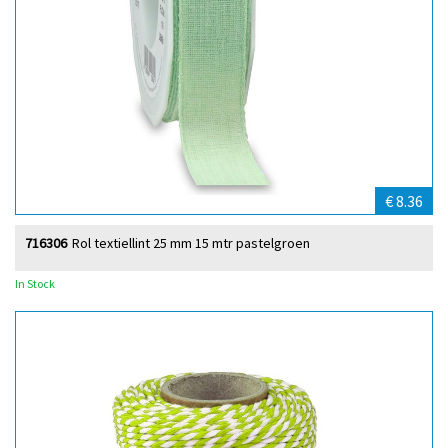
€ 8.36
716306
Rol textiellint 25 mm 15 mtr pastelgroen
In Stock