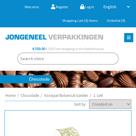
Welcome
Register
Log in
Shopping cart
(0)
items
Orderlist
(0)
€ 350.00
€ 350 Free shipping in the Netherlands
Home
/
Chocolade
/
Voorjaar Botanical Garden
/
2. Lint
Sort by