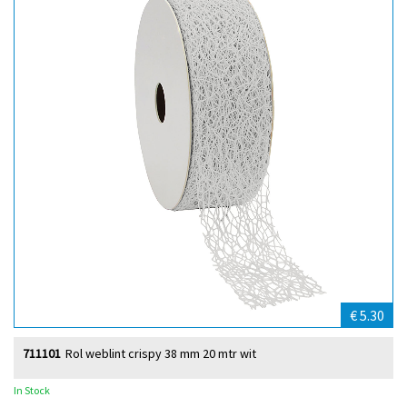
€ 5.30
711101
Rol weblint crispy 38 mm 20 mtr wit
In Stock