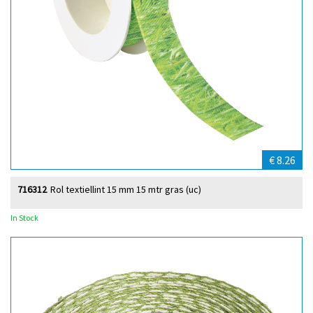
€ 8.26
716312
Rol textiellint 15 mm 15 mtr gras (uc)
In Stock