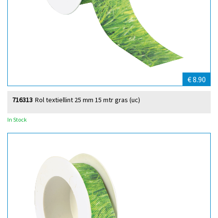
€ 8.90
716313
Rol textiellint 25 mm 15 mtr gras (uc)
In Stock