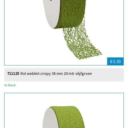
€ 5.30
711125
Rol weblint crispy 38 mm 20 mtr olijfgroen
In Stock