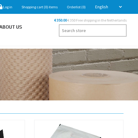
Log in
Shopping cart
(0)
items
Orderlist
(0)
€ 350.00
€ 350 Free shipping in the Netherlands
ABOUT US