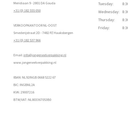
Meridiaan 9 - 2801 DA Gouda
Tuesday:
8:3
+31 (0) 182 555 050
Wednesday:
8:3
Thursday:
8:3
VERKOOPKANTOOR NL-OOST
Friday:
8:3
Smederijstraat 2D - 7482 PZ Haaksbergen
+31 (0) 182 537 966
Email:
info@jongeneelverpakking.nl
www.
jongeneelverpakking.nl
IBAN: NL92INGB 0668 5222 67
BIC: INGBNL2A
KVK: 29007216
BTW/VAT: NL803367053B0