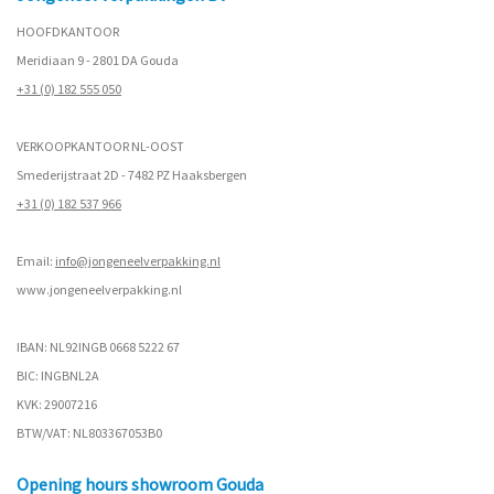
HOOFDKANTOOR
Meridiaan 9 - 2801 DA Gouda
+31 (0) 182 555 050
VERKOOPKANTOOR NL-OOST
Smederijstraat 2D - 7482 PZ Haaksbergen
+31 (0) 182 537 966
Email:
info@jongeneelverpakking.nl
www.
jongeneelverpakking.nl
IBAN: NL92INGB 0668 5222 67
BIC: INGBNL2A
KVK: 29007216
BTW/VAT: NL803367053B0
Opening hours showroom Gouda