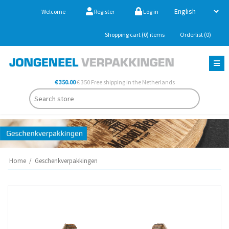
Welcome
Register
Log in
Shopping cart
(0)
items
Orderlist
(0)
€ 350.00
€ 350 Free shipping in the Netherlands
Home
/
Geschenkverpakkingen