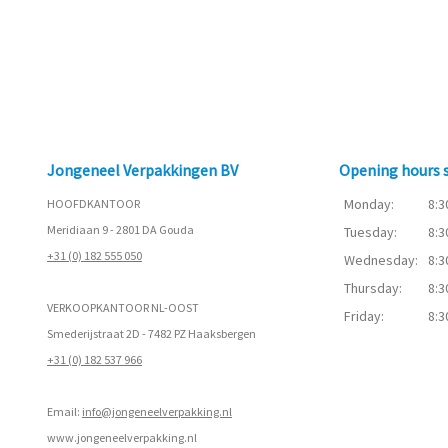
Jongeneel Verpakkingen BV
Opening hours
Monday:
8:3
HOOFDKANTOOR
Meridiaan 9 - 2801 DA Gouda
Tuesday:
8:3
+31 (0) 182 555 050
Wednesday:
8:3
Thursday:
8:3
VERKOOPKANTOOR NL-OOST
Friday:
8:3
Smederijstraat 2D - 7482 PZ Haaksbergen
+31 (0) 182 537 966
Email:
info@jongeneelverpakking.nl
www.
jongeneelverpakking.nl