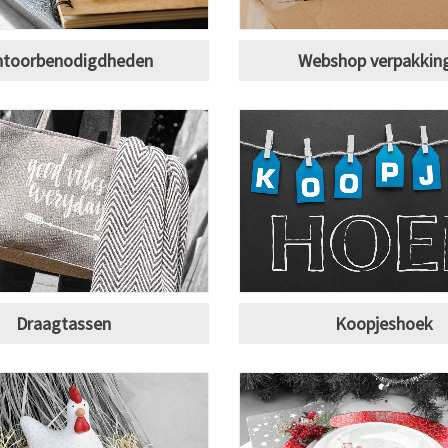
ntoorbenodigdheden
Webshop verpakkin
Draagtassen
Koopjeshoek