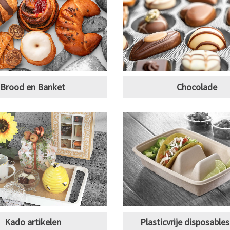
Brood en Banket
Chocolade
Kado artikelen
Plasticvrije disposable