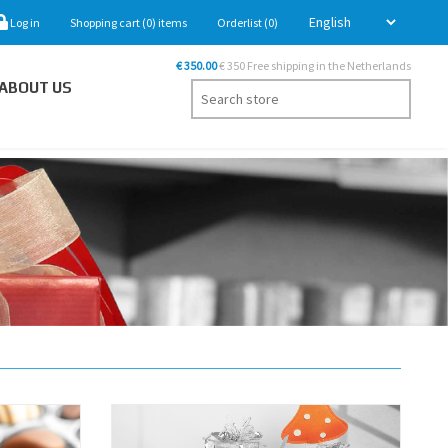
Log in
Shopping cart
(0)
items
Orderlist
(0)
€ 350.00
€ 350 Free shipping in the Netherlands
ABOUT US