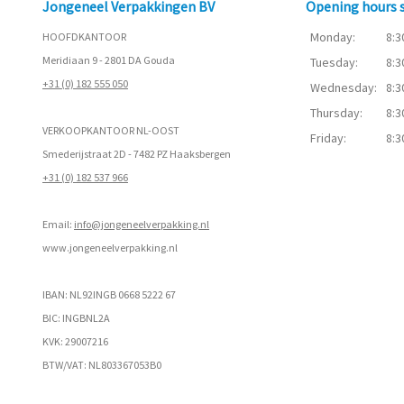
Jongeneel Verpakkingen BV
Opening hours
Monday:
8:3
HOOFDKANTOOR
Meridiaan 9 - 2801 DA Gouda
Tuesday:
8:3
+31 (0) 182 555 050
Wednesday:
8:3
Thursday:
8:3
VERKOOPKANTOOR NL-OOST
Friday:
8:3
Smederijstraat 2D - 7482 PZ Haaksbergen
+31 (0) 182 537 966
Email:
info@jongeneelverpakking.nl
www.
jongeneelverpakking.nl
IBAN: NL92INGB 0668 5222 67
BIC: INGBNL2A
KVK: 29007216
BTW/VAT: NL803367053B0