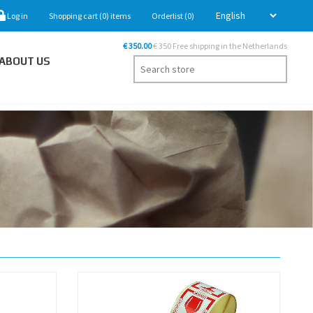
Log in
Shopping cart
(0)
items
Orderlist
(0)
€ 350.00
€ 350 Free shipping in the Netherlands
ABOUT US