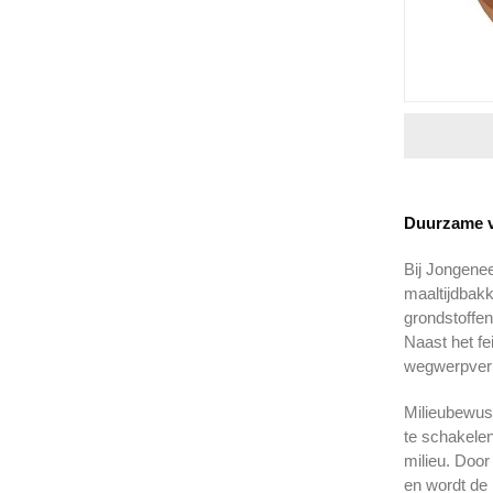
Duurzame v
Bij Jongenee
maaltijdbak
grondstoffen
Naast het fe
wegwerpver
Milieubewust
te schakele
milieu. Door
en wordt de 