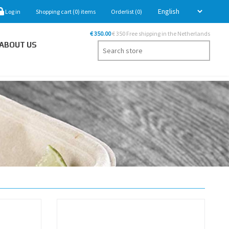
Log in
Shopping cart
(0)
items
Orderlist
(0)
€ 350.00
€ 350 Free shipping in the Netherlands
ABOUT US