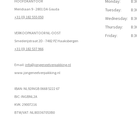
Monday:
8:3
HOOFDKANTOOR
Meridiaan 9 - 2801 DA Gouda
Tuesday:
8:3
+31 (0) 182 555 050
Wednesday:
8:3
Thursday:
8:3
VERKOOPKANTOOR NL-OOST
Friday:
8:3
Smederijstraat 2D - 7482 PZ Haaksbergen
+31 (0) 182 537 966
Email:
info@jongeneelverpakking.nl
www.
jongeneelverpakking.nl
IBAN: NL92INGB 0668 5222 67
BIC: INGBNL2A
KVK: 29007216
BTW/VAT: NL803367053B0