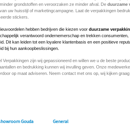
 minder grondstoffen en veroorzaken ze minder afval. De
duurzame 
 van uw huisstijl of marketingcampagne. Laat de verpakkingen bedru
eerde stickers.
ieuvoordelen hebben bedrijven die kiezen voor
duurzame verpakki
chappelijk verantwoord ondernemerschap en trekken consumenten, b
. Dit kan leiden tot een loyalere klantenbasis en een positieve repu
d bij hun aankoopbeslissingen.
l Verpakkingen zijn wij gepassioneerd en willen we u de beste produc
aantallen en bedrukking kunnen wij invulling geven. Onze medewerk
erdoor op maat adviseren. Neem contact met ons op, wij kijken graa
 showroom Gouda
General