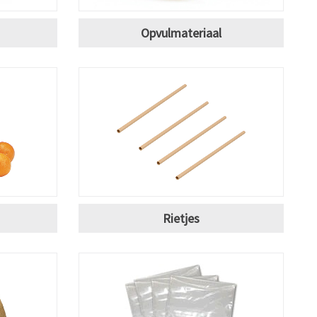
Opvulmateriaal
Rietjes