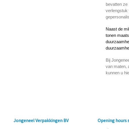
bevatten ze
verlengstuk
gepersonalis
Naast de mil
tonen maats
duurzaamheid
duurzaamhei
Bij Jongenee
van maten, 
kunnen u hi
Jongeneel Verpakkingen BV
Opening hours